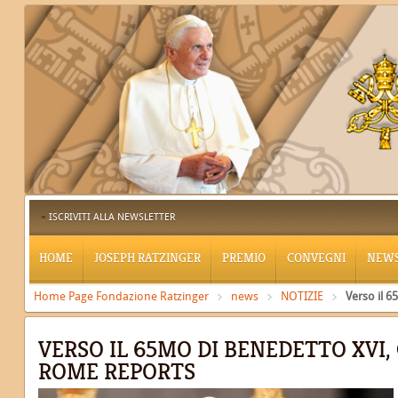
ISCRIVITI ALLA NEWSLETTER
HOME
JOSEPH RATZINGER
PREMIO
CONVEGNI
NEW
Home Page Fondazione Ratzinger
news
NOTIZIE
Verso il 6
VERSO IL 65MO DI BENEDETTO XVI, 
ROME REPORTS