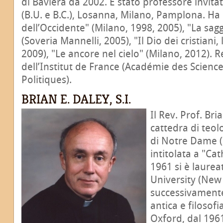
di Baviera da 2002. È stato professore invita
(B.U. e B.C.), Losanna, Milano, Pamplona. Ha 
dell’Occidente" (Milano, 1998, 2005), "La sa
(Soveria Mannelli, 2005), "Il Dio dei cristiani,
2009), "Le ancore nel cielo" (Milano, 2012)
dell’Institut de France (Académie des Scienc
Politiques).
BRIAN E. DALEY, S.I.
Il Rev. Prof. Bria
cattedra di teol
di Notre Dame (I
intitolata a "Cat
1961 si è laure
University (New
successivamente
antica e filosof
Oxford, dal 1961