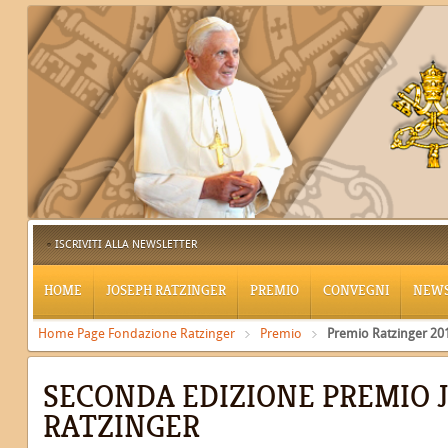
ISCRIVITI ALLA NEWSLETTER
HOME
JOSEPH RATZINGER
PREMIO
CONVEGNI
NEW
Home Page Fondazione Ratzinger
Premio
Premio Ratzinger 20
SECONDA EDIZIONE PREMIO 
RATZINGER