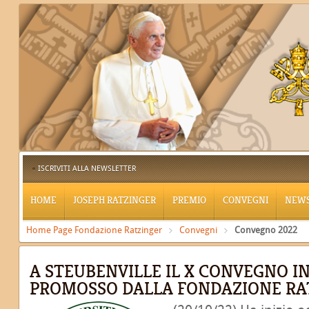
ISCRIVITI ALLA NEWSLETTER
HOME
JOSEPH RATZINGER
PREMIO
CONVEGNI
NEW
Home Page Fondazione Ratzinger
Convegni
Convegno 2022
A STEUBENVILLE IL X CONVEGNO 
PROMOSSO DALLA FONDAZIONE RA