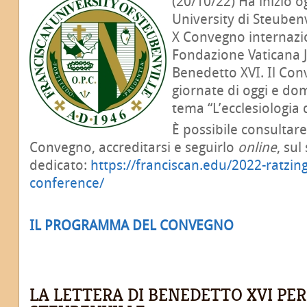
(20/10/22) Ha inizio o
University di Steubenvil
X Convegno internazi
Fondazione Vaticana 
Benedetto XVI. Il Con
giornate di oggi e dom
tema “L’ecclesiologia 
È possibile consultar
Convegno, accreditarsi e seguirlo
online
, sul
dedicato:
https://franciscan.edu/2022-ratzin
conference/
IL PROGRAMMA DEL CONVEGNO
LA LETTERA DI BENEDETTO XVI PER 