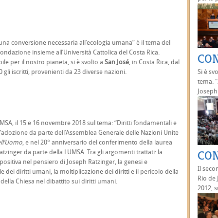
 una conversione necessaria all’ecologia umana” è il tema del
dazione insieme all’Università Cattolica del Costa Rica.
CON
le per il nostro pianeta, si è svolto a
San José
, in Costa Rica, dal
li iscritti, provenienti da 23 diverse nazioni.
Si è sv
tema: "I
Joseph.
MSA, il 15 e 16 novembre 2018 sul tema: “Diritti fondamentali e
 dell’adozione da parte dell’Assemblea Generale delle Nazioni Unite
dell’Uomo
, e nel 20° anniversario del conferimento della laurea
atzinger da parte della LUMSA. Tra gli argomenti trattati: la
CON
ità positiva nel pensiero di Joseph Ratzinger, la genesi e
Il seco
dei diritti umani, la moltiplicazione dei diritti e il pericolo della
Rio de 
 della Chiesa nel dibattito sui diritti umani.
2012, s