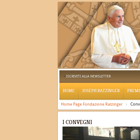
ISCRIVITI ALLA NEWSLETTER
HOME
JOSEPH RATZINGER
PREMI
Home Page Fondazione Ratzinger
Conv
I CONVEGNI