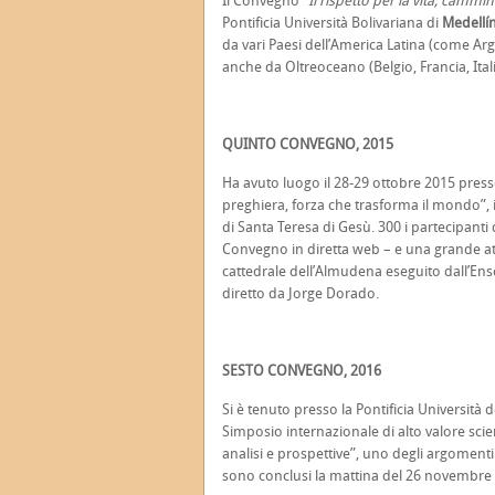
Il Convegno
“Il rispetto per la vita, cammi
Pontificia Università Bolivariana di
Medellí
da vari Paesi dell’America Latina (come Ar
anche da Oltreoceano (Belgio, Francia, Ital
QUINTO CONVEGNO, 2015
Ha avuto luogo il 28-29 ottobre 2015 presso
preghiera, forza che trasforma il mondo”, 
di Santa Teresa di Gesù. 300 i partecipant
Convegno in diretta web – e una grande att
cattedrale dell’Almudena eseguito dall’En
diretto da Jorge Dorado.
SESTO CONVEGNO, 2016
Si è tenuto presso la Pontificia Università 
Simposio internazionale di alto valore sci
analisi e prospettive”, uno degli argomenti p
sono conclusi la mattina del 26 novembre p