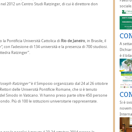
Paesi d
nel 2012 un Centro Studi Ratzinger, di cui è direttore don
sociale.
CON
la Pontificia Università Cattolica di
Rio de Janeiro
, in Brasile, il
A setta
o”
, con l’adesione di 134 università e la presenza di 700 studiosi.
Dichiar
attedra Ratzinger”.
è il bil
di Joseph Ratzinger”
è il Simposio organizzato dal 24 al 26 ottobre
Rettori delle Università Pontificie Romane, che si è tenuto
CON
a del Sinodo in Vaticano. Vi hanno preso parte oltre 450 persone
mondo. Più di 100 le istituzioni universitarie rappresentate.
Si è sv
novembr
Interna