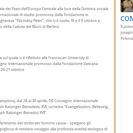
le dei Paesi dell’Europa Centrale alla luce della Dottrina sociale
nternazionale di studio promosso dalla Fondazione in
CON
gherese “Pázmány Péter”, che si è svolto l’8 e il 9 ottobre a
io della Caduta del Muro di Berlino.
Il prim
Joseph 
Polonia
 sul quale si è riflettuto alla Franciscan University di
Convegno internazionale promosso dalla Fondazione Vaticana
 20-21 ottobre.
Pamplona, dal 28 al 30 aprile, l’XI Convegno internazionale
 Ratzinger-Benedetto XVI, sul tema “Evangelization. Believing,
eph Ratzinger-Benedict XVI”.
ferimento del dottorato honoris causa – spiegano gli
orgogliosa di rendere omaggio alla profonda eredità teologica di