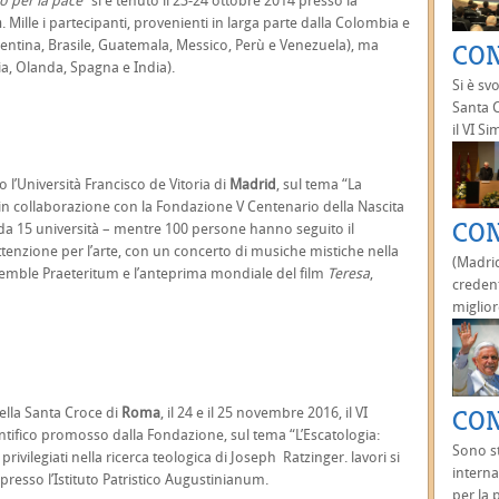
no per la pace”
si è tenuto il 23-24 ottobre 2014 presso la
n
. Mille i partecipanti, provenienti in larga parte dalla Colombia e
gentina, Brasile, Guatemala, Messico, Perù e Venezuela), ma
CON
ia, Olanda, Spagna e India).
Si è sv
Santa C
il VI S
 l’Università Francisco de Vitoria di
Madrid
, sul tema “La
in collaborazione con la Fondazione V Centenario della Nascita
CON
i da 15 università – mentre 100 persone hanno seguito il
enzione per l’arte, con un concerto di musiche mistiche nella
(Madrid
semble Praeteritum e l’anteprima mondiale del film
Teresa
,
creden
miglior
della Santa Croce di
Roma
, il 24 e il 25 novembre 2016, il VI
CON
entifico promosso dalla Fondazione, sul tema “L’Escatologia:
Sono st
rivilegiati nella ricerca teologica di Joseph Ratzinger. lavori si
interna
resso l’Istituto Patristico Augustinianum.
per la p