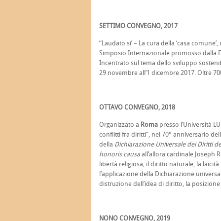
SETTIMO CONVEGNO, 2017
“Laudato si’ – La cura della ‘casa comune’,
Simposio Internazionale promosso dalla Fon
Incentrato sul tema dello sviluppo sostenibi
29 novembre all’1 dicembre 2017. Oltre 700 g
OTTAVO CONVEGNO, 2018
Organizzato a
Roma
presso l’Università LU
conflitti fra diritti”, nel 70° anniversario
della
Dichiarazione Universale dei Diritti 
honoris causa
all’allora cardinale Joseph R
libertà religiosa, il diritto naturale, la laic
l’applicazione della Dichiarazione universale 
distruzione dell’idea di diritto, la posizione
NONO CONVEGNO, 2019