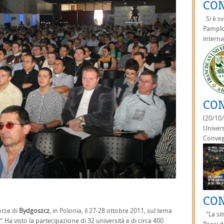
CON
Si è sv
Pamplon
interna
CON
(20/10/
Universi
Conveg
CON
orze di
Bydgoszcz
, in Polonia, il 27-28 ottobre 2011, sul tema
“La sit
”
. Ha visto la partecipazione di 32 università e di circa 400