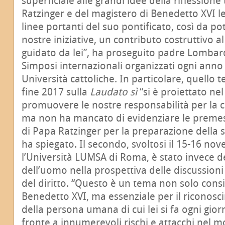
superficiale alle grandi idee della riflessione
Ratzinger e del magistero di Benedetto XVI le 
linee portanti del suo pontificato, così da po
nostre iniziative, un contributo costruttivo 
guidato da lei”, ha proseguito padre Lombardi
Simposi internazionali organizzati ogni anno
Università cattoliche. In particolare, quello 
fine 2017 sulla
Laudato sì
“si è proiettato nel
promuovere le nostre responsabilità per la 
ma non ha mancato di evidenziare le premes
di Papa Ratzinger per la preparazione della s
ha spiegato. Il secondo, svoltosi il 15-16 n
l’Università LUMSA di Roma, è stato invece ded
dell’uomo nella prospettiva delle discussioni
del diritto. “Questo è un tema non solo cons
Benedetto XVI, ma essenziale per il riconosc
della persona umana di cui lei si fa ogni gio
fronte a innumerevoli rischi e attacchi nel m