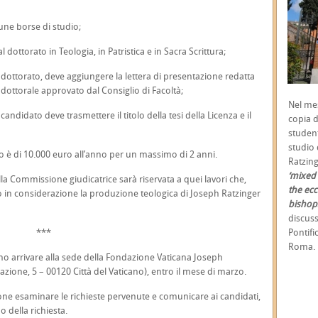
e borse di studio;
dottorato in Teologia, in Patristica e in Sacra Scrittura;
o dottorato, deve aggiungere la lettera di presentazione redatta
 dottorale approvato dal Consiglio di Facoltà;
Nel mes
candidato deve trasmettere il titolo della tesi della Licenza e il
copia d
student
studio 
io è di 10.000 euro all’anno per un massimo di 2 anni.
Ratzing
‘mixed 
la Commissione giudicatrice sarà riservata a quei lavori che,
the ecc
o in considerazione la produzione teologica di Joseph Ratzinger
bishops
discuss
***
Pontif
Roma.
o arrivare alla sede della Fondazione Vaticana Joseph
azione, 5 – 00120 Città del Vaticano), entro il mese di marzo.
one esaminare le richieste pervenute e comunicare ai candidati,
 della richiesta.