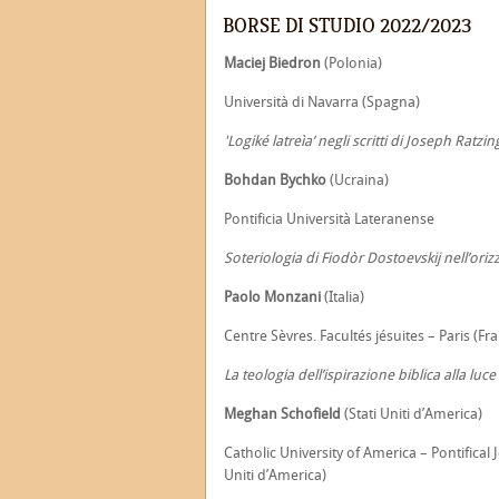
BORSE DI STUDIO 2022/2023
Maciej Biedron
(Polonia)
Università di Navarra (Spagna)
'Logiké latreìa’ negli scritti di Joseph Ra
Bohdan Bychko
(Ucraina)
Pontificia Università Lateranense
Soteriologia di Fiodòr Dostoevskij nell’ori
Paolo Monzani
(Italia)
Centre Sèvres. Facultés jésuites – Paris (Fra
La teologia dell’ispirazione biblica alla 
Meghan Schofield
(Stati Uniti d’America)
Catholic University of America – Pontifical 
Uniti d’America)