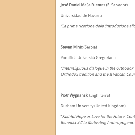
José Daniel Mejìa Fuentes
(El Salvador)
Universidad de Navarra
“La prima ricezione della ‘Introduzione allo
Stevan Minic
(Serbia)
Pontificia Università Gregoriana
“Interreligiuous dialogue in the Orthodox
Orthodox tradition and the II Vatican Counc
Piotr Wygnanski
(Inghilterra)
Durham University (United Kingdom)
“
Faithful Hope as Love for the Future: Co
Benedict XVI to Motivating Anthropogenic Ex