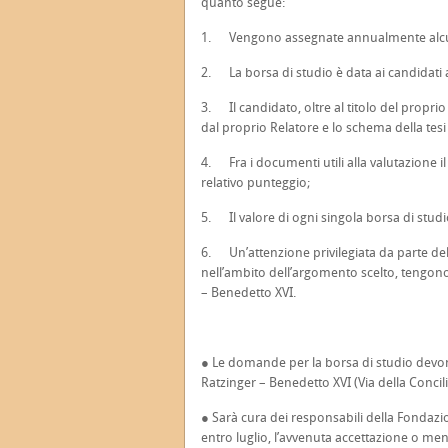
quanto segue:
1. Vengono assegnate annualmente alcun
2. La borsa di studio è data ai candidati al 
3. Il candidato, oltre al titolo del propri
dal proprio Relatore e lo schema della tesi
4. Fra i documenti utili alla valutazione il 
relativo punteggio;
5. Il valore di ogni singola borsa di stud
6. Un’attenzione privilegiata da parte del
nell’ambito dell’argomento scelto, tengon
– Benedetto XVI.
● Le domande per la borsa di studio devon
Ratzinger – Benedetto XVI (Via della Concili
● Sarà cura dei responsabili della Fondazi
entro luglio, l’avvenuta accettazione o meno