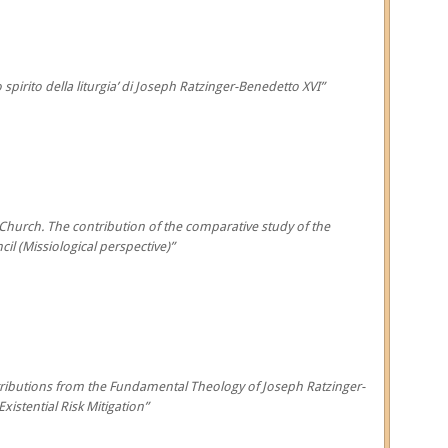
 spirito della liturgia’ di Joseph Ratzinger-Benedetto XVI”
 Church. The contribution of the comparative study of the
il (Missiological perspective)”
ntributions from the Fundamental Theology of Joseph Ratzinger-
istential Risk Mitigation”