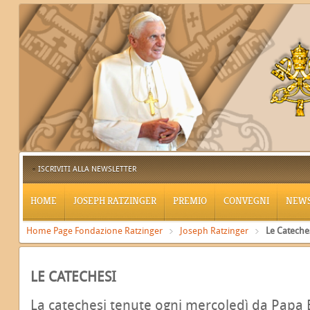
ISCRIVITI ALLA NEWSLETTER
HOME
JOSEPH RATZINGER
PREMIO
CONVEGNI
NEW
Home Page Fondazione Ratzinger
Joseph Ratzinger
Le Cateches
LE CATECHESI
La catechesi tenute ogni mercoledì da Papa B