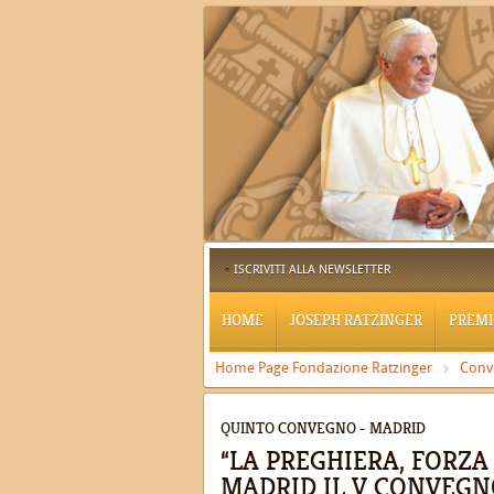
ISCRIVITI ALLA NEWSLETTER
HOME
JOSEPH RATZINGER
PREMI
Home Page Fondazione Ratzinger
Conv
QUINTO CONVEGNO - MADRID
“LA PREGHIERA, FORZA
MADRID IL V CONVEGN