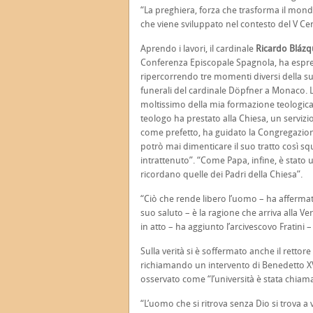
“La preghiera, forza che trasforma il mon
che viene sviluppato nel contesto del V Cen
Aprendo i lavori, il cardinale
Ricardo Blázq
Conferenza Episcopale Spagnola, ha espres
ripercorrendo tre momenti diversi della sua
funerali del cardinale Döpfner a Monaco. L
moltissimo della mia formazione teologica 
teologo ha prestato alla Chiesa, un servizi
come prefetto, ha guidato la Congregazione
potrò mai dimenticare il suo tratto così 
intrattenuto”. “Come Papa, infine, è stat
ricordano quelle dei Padri della Chiesa”.
“Ciò che rende libero l’uomo – ha afferma
suo saluto – è la ragione che arriva alla V
in atto – ha aggiunto l’arcivescovo Fratini 
Sulla verità si è soffermato anche il rettore
richiamando un intervento di Benedetto XV
osservato come “l’università è stata chiam
“L’uomo che si ritrova senza Dio si trova a