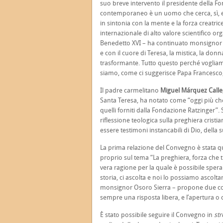
suo breve intervento il presidente della
contemporaneo è un uomo che cerca, sì, ep
in sintonia con la mente e la forza creatri
internazionale di alto valore scientifico o
Benedetto XVI – ha continuato monsignor Sc
e con il cuore di Teresa, la mistica, la do
trasformante. Tutto questo perché voglia
siamo, come ci suggerisce Papa Francesco,
Il padre carmelitano
Miguel Márquez Calle
Santa Teresa, ha notato come “oggi più che
quelli forniti dalla Fondazione Ratzinger
riflessione teologica sulla preghiera cristia
essere testimoni instancabili di Dio, della
La prima relazione del Convegno è stata q
proprio sul tema “La preghiera, forza che t
vera ragione per la quale è possibile sper
storia, ci ascolta e noi lo possiamo ascolt
monsignor Osoro Sierra – propone due col
sempre una risposta libera, e l’apertura 
È stato possibile seguire il Convegno in
st