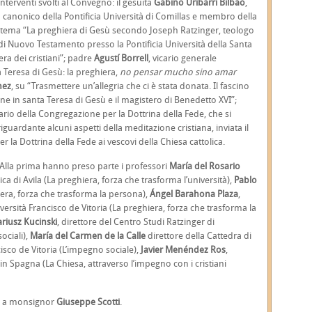
interventi svolti al Convegno: il gesuita
Gabino Uribarri Bilbao
,
to canonico della Pontificia Università di Comillas e membro della
 tema “La preghiera di Gesù secondo Joseph Ratzinger, teologo
 di Nuovo Testamento presso la Pontificia Università della Santa
ra dei cristiani”; padre
Agustí Borrell
, vicario generale
a Teresa di Gesù: la preghiera,
no pensar mucho sino amar
nez
, su “Trasmettere un’allegria che ci è stata donata. Il fascino
ne in santa Teresa di Gesù e il magistero di Benedetto XVI”;
tario della Congregazione per la Dottrina della Fede, che si
 riguardante alcuni aspetti della meditazione cristiana, inviata il
 la Dottrina della Fede ai vescovi della Chiesa cattolica.
lla prima hanno preso parte i professori
María del Rosario
lica di Avila (La preghiera, forza che trasforma l’università),
Pablo
iera, forza che trasforma la persona),
Ángel Barahona Plaza
,
versità Francisco de Vitoria (La preghiera, forza che trasforma la
riusz Kucinski
, direttore del Centro Studi Ratzinger di
ociali),
María del Carmen de la Calle
direttore della Cattedra di
isco de Vitoria (L’impegno sociale),
Javier Menéndez Ros
,
 in Spagna (La Chiesa, attraverso l’impegno con i cristiani
te a monsignor
Giuseppe Scotti
.