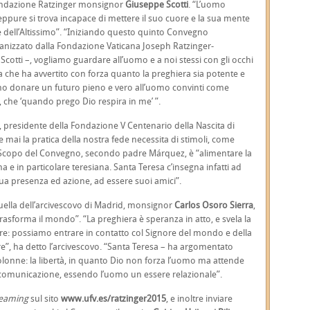
 Fondazione Ratzinger monsignor
Giuseppe Scotti
. “L’uomo
pure si trova incapace di mettere il suo cuore e la sua mente
ce dell’Altissimo”. “Iniziando questo quinto Convegno
rganizzato dalla Fondazione Vaticana Joseph Ratzinger-
otti –, vogliamo guardare all’uomo e a noi stessi con gli occhi
nna che ha avvertito con forza quanto la preghiera sia potente e
mo donare un futuro pieno e vero all’uomo convinti come
 che ‘quando prego Dio respira in me’ ”.
, presidente della Fondazione V Centenario della Nascita di
 mai la pratica della nostra fede necessita di stimoli, come
”. Scopo del Convegno, secondo padre Márquez, è “alimentare la
na e in particolare teresiana. Santa Teresa c’insegna infatti ad
 sua presenza ed azione, ad essere suoi amici”.
uella dell’arcivescovo di Madrid, monsignor
Carlos Osoro Sierra
,
rasforma il mondo”. “La preghiera è speranza in atto, e svela la
are: possiamo entrare in contatto col Signore del mondo e della
are”, ha detto l’arcivescovo. “Santa Teresa – ha argomentato
onne: la libertà, in quanto Dio non forza l’uomo ma attende
o comunicazione, essendo l’uomo un essere relazionale”.
reaming
sul sito
www.ufv.es/ratzinger2015
, e inoltre inviare