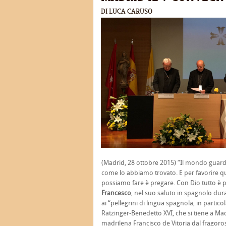
DI LUCA CARUSO
(Madrid, 28 ottobre 2015) “Il mondo guard
come lo abbiamo trovato. E per favorire qu
possiamo fare è pregare. Con Dio tutto è p
Francesco
, nel suo saluto in spagnolo dura
ai “pellegrini di lingua spagnola, in parti
Ratzinger-Benedetto XVI, che si tiene a Mad
madrilena Francisco de Vitoria dal fragor