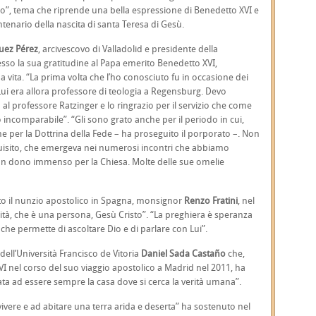
do”, tema che riprende una bella espressione di Benedetto XVI e
tenario della nascita di santa Teresa di Gesù.
uez Pérez
, arcivescovo di Valladolid e presidente della
so la sua gratitudine al Papa emerito Benedetto XVI,
 vita. “La prima volta che l’ho conosciuto fu in occasione dei
ui era allora professore di teologia a Regensburg. Devo
al professore Ratzinger e lo ringrazio per il servizio che come
o incomparabile”. “Gli sono grato anche per il periodo in cui,
 per la Dottrina della Fede – ha proseguito il porporato –. Non
squisito, che emergeva nei numerosi incontri che abbiamo
o un dono immenso per la Chiesa. Molte delle sue omelie
to il nunzio apostolico in Spagna, monsignor
Renzo Fratini
, nel
erità, che è una persona, Gesù Cristo”. “La preghiera è speranza
– che permette di ascoltare Dio e di parlare con Lui”.
 dell’Università Francisco de Vitoria
Daniel Sada Castaño
che,
I nel corso del suo viaggio apostolico a Madrid nel 2011, ha
ata ad essere sempre la casa dove si cerca la verità umana”.
 vivere e ad abitare una terra arida e deserta” ha sostenuto nel