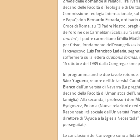
online
delle domande ai relatori. Tra i vari 
decano delle Facoltà di Teologia e di Dirit
Commissione Teologia Internazionale, sul
e Papa”; don
Bernardo Estrada
, ordinario
Croce di Roma, su “Il Padre Nostro, preghie
dell’ordine dei Carmelitani Scalzi, su “Sant
mucho
”; il padre carmelitano
Emilio Martí
per Cristo, fondamento dell’evangelizzazio
l’arcivescovo
Luis Francisco Ladaria
, segre
soffermerà sulla lettera
Orationis formas
,
15 ottobre del 1989 dalla Congregazione per
In programma anche due tavole rotonde. A
Sáez Yuguero
, rettore dell’Università Catto
Blanco
dell’università di Navarra (La pregh
decano della Facoltà di Umanistica dell’Uni
famiglia). Alla seconda, i professori don
Ma
Bydgoszcz, Polonia (Nuove relazioni e reti s
Responsabilità sociale dell’Università Franc
direttore di “Ayuda a la Iglesia Necesitada”
perseguitati).
Le conclusioni del Convegno sono affida