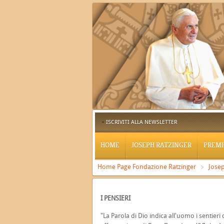
ISCRIVITI ALLA NEWSLETTER
HOME
JOSEPH RATZINGER
PREMI
Home Page Fondazione Ratzinger
Josep
I PENSIERI
"La Parola di Dio indica all'uomo i sentieri de