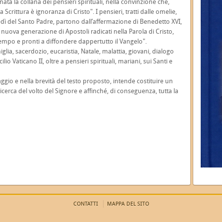
ta la collana dei pensieri spirituali, nella convinzione che,
crittura è ignoranza di Cristo". I pensieri, tratti dalle omelie,
edì del Santo Padre, partono dall’affermazione di Benedetto XVI,
nuova generazione di Apostoli radicati nella Parola di Cristo,
tempo e pronti a diffondere dappertutto il Vangelo".
glia, sacerdozio, eucaristia, Natale, malattia, giovani, dialogo
io Vaticano II, oltre a pensieri spirituali, mariani, sui Santi e
aggio e nella brevità del testo proposto, intende costituire un
icerca del volto del Signore e affinché, di conseguenza, tutta la
CONTATTI
MAPPA DEL SITO