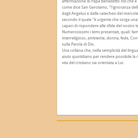
affermazione di Papa Benedetto XVI che è na
come dice San Gerolamo, "l'ignoranza della S
dagli Angelus e dalle catechesi del mercol
secondo il quale "è urgente che sorga una 
capaci di rispondere alle sfide del nostro 
Numerosissimi i temi presentati, quali: fami
interreligioso, ambiente, donna, fede, Concil
sulla Parola di Dio.
Una collana che, nella semplicità del lingu
aiuto quotidiano per rendere possibile la r
vita del cristiano sia orientata a Lui.