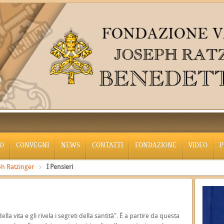
O
CONVEGNI
NEWS
CONTATTI
FONDAZIONE
VIDEO
P
h Ratzinger
I Pensieri
lla vita e gli rivela i segreti della santità". È a partire da questa