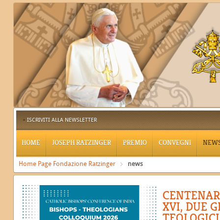
ISCRIVITI ALLA NEWSLETTER
HOME
JOSEPH RATZINGER
PREMIO
CONVEGNI
NEW
Home Page Fondazione Ratzinger
news
CENTENAR
XVI, DUE 
TEOLOGICI