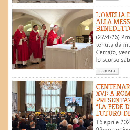
L’OMELIA 
ALLA MESS
BENEDETT
(27/4/26) Pr
tenuta da m
Cerrato, ves
lo scorso sab
CONTINUA
CENTENAR
XVI: A RO
PRESENTA
“LA FEDE D
FUTURO DE
16 aprile 202
99mo anniver