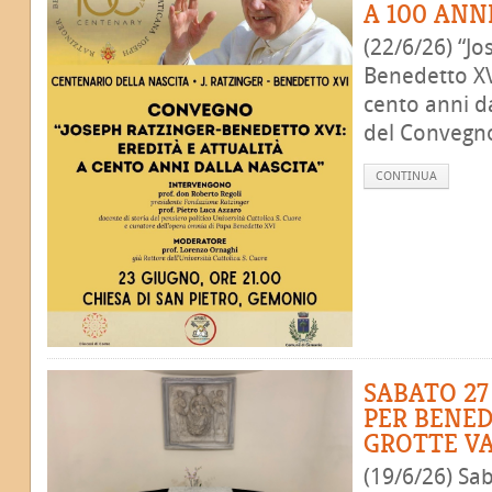
A 100 ANN
(22/6/26) “Jo
Benedetto XVI
cento anni da
del Convegno
CONTINUA
SABATO 27
PER BENED
GROTTE V
(19/6/26) Sab