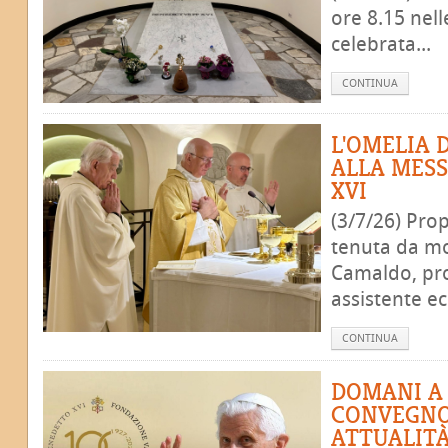
ore 8.15 nell
celebrata...
CONTINUA
L'OMELIA 
ALLA MES
XVI
(3/7/26) Pro
tenuta da m
Camaldo, pro
assistente ecc
CONTINUA
DOMANI A
CONVEGNO 
ATTUALITÀ