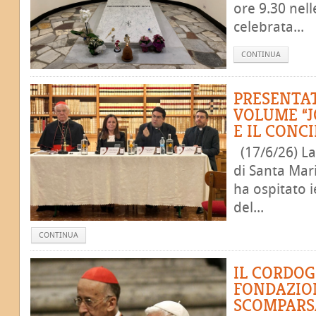
ore 9.30 nell
celebrata...
CONTINUA
PRESENTAT
VOLUME “J
E IL CONCI
(17/6/26) La 
di Santa Mar
ha ospitato i
del...
CONTINUA
IL CORDOG
FONDAZION
SCOMPARSA