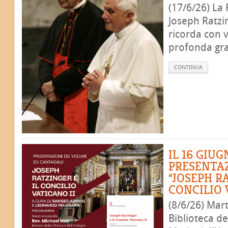
(17/6/26) La
Joseph Ratzi
ricorda con 
profonda grat
CONTINUA
IL 16 GIU
PRESENTA
“JOSEPH R
CONCILIO 
(8/6/26) Mart
Biblioteca de