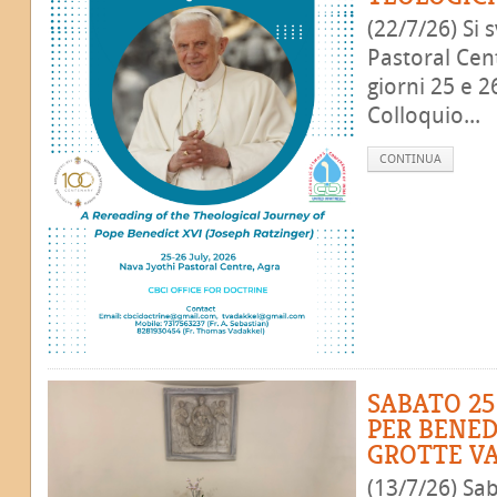
(22/7/26) Si 
Pastoral Cent
giorni 25 e 2
Colloquio...
CONTINUA
SABATO 25
PER BENED
GROTTE V
(13/7/26) Sab