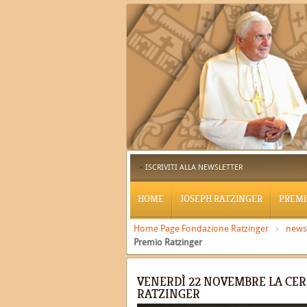
ISCRIVITI ALLA NEWSLETTER
HOME
JOSEPH RATZINGER
PREMI
Home Page Fondazione Ratzinger
news
Premio Ratzinger
VENERDÌ 22 NOVEMBRE LA CE
RATZINGER