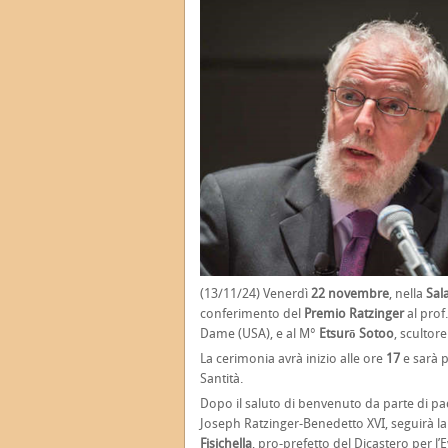
(13/11/24) Venerdì
22 novembre
, nella
Sal
conferimento del
Premio Ratzinger
al prof
Dame (USA), e al M°
Etsurō Sotoo
, scultor
La cerimonia avrà inizio alle ore
17
e sarà p
Santità.
Dopo il saluto di benvenuto da parte di p
Joseph Ratzinger-Benedetto XVI, seguirà la
Fisichella
, pro-prefetto del Dicastero per l