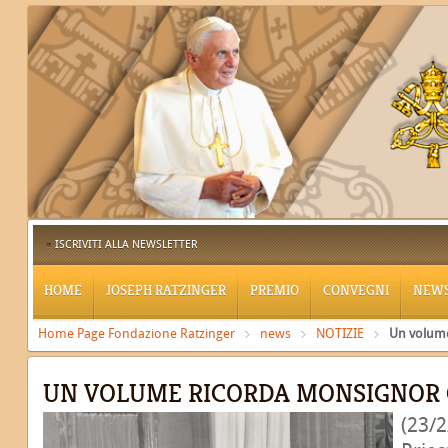
ISCRIVITI ALLA NEWSLETTER
HOME
JOSEPH RATZINGER
PREMIO
CONVEGNI
NEW
Home Page Fondazione Ratzinger
news
NOTIZIE
Un volume
UN VOLUME RICORDA MONSIGNOR 
(23/2