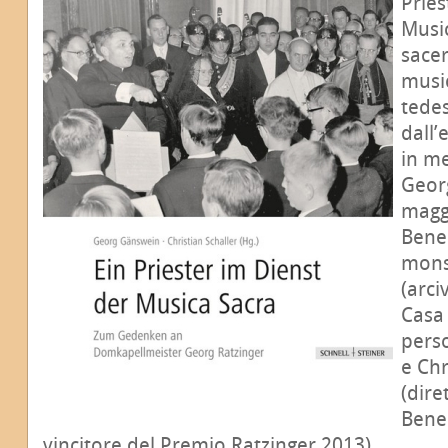
Pries
Music
sacer
music
tede
dall’
in m
Georg
magg
Bened
mons
(arci
Casa 
pers
e Chr
(dire
Bened
vincitore del Premio Ratzinger 2013).