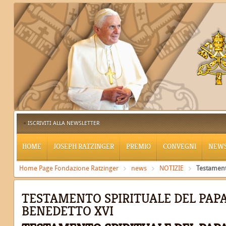
ISCRIVITI ALLA NEWSLETTER
HOME
JOSEPH RATZINGER
PREMIO
CONVEGNI
NEW
Home Page Fondazione Ratzinger
news
NOTIZIE
Testament
TESTAMENTO SPIRITUALE DEL PAP
BENEDETTO XVI