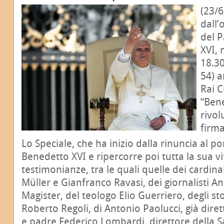
(23/6
dall’
del 
XVI, 
18.30
54) a
Rai C
“Ben
rivol
firma
Lo Speciale, che ha inizio dalla rinuncia al po
Benedetto XVI e ripercorre poi tutta la sua v
testimonianze, tra le quali quelle dei cardin
Müller e Gianfranco Ravasi, dei giornalisti A
Magister, del teologo Elio Guerriero, degli st
Roberto Regoli, di Antonio Paolucci, già diret
e padre Federico Lombardi, direttore della S