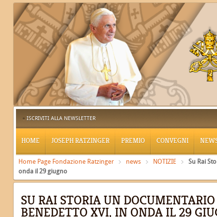
ISCRIVITI ALLA NEWSLETTER
HOME
JOSEPH RATZINGER
PREMIO
CONVEGNI
NEW
Home Page Fondazione Ratzinger
news
NOTIZIE
Su Rai St
onda il 29 giugno
SU RAI STORIA UN DOCUMENTARIO
BENEDETTO XVI, IN ONDA IL 29 GI