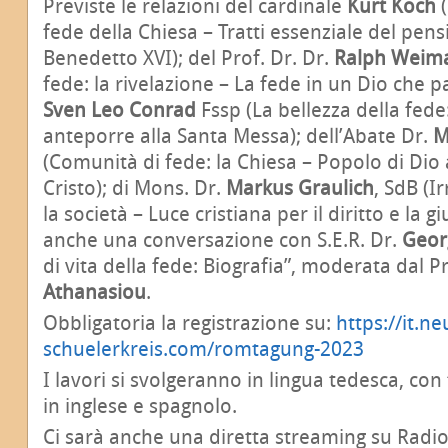
Previste le relazioni del cardinale
Kurt Koch
fede della Chiesa – Tratti essenziale del pen
Benedetto XVI); del Prof. Dr. Dr.
Ralph Weim
fede: la rivelazione – La fede in un Dio che par
Sven Leo Conrad
Fssp (La bellezza della fede:
anteporre alla Santa Messa); dell’Abate Dr.
M
(Comunità di fede: la Chiesa – Popolo di Dio 
Cristo); di Mons. Dr.
Markus Graulich
, SdB (I
la società – Luce cristiana per il diritto e la 
anche una conversazione con S.E.R. Dr.
Geor
di vita della fede: Biografia”, moderata dal P
Athanasiou
.
Obbligatoria la registrazione su:
https://it.ne
schuelerkreis.com/romtagung-2023
I lavori si svolgeranno in lingua tedesca, co
in inglese e spagnolo.
Ci sarà anche una diretta streaming su Radi