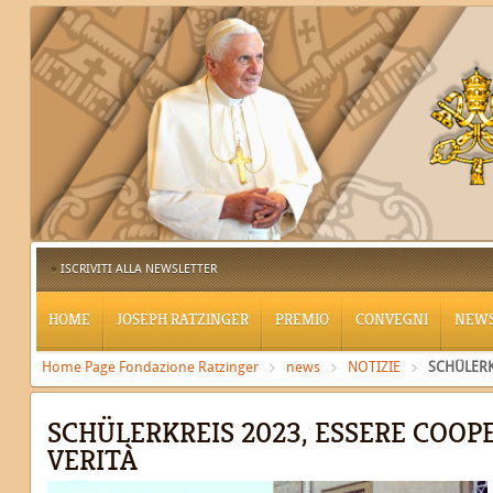
ISCRIVITI ALLA NEWSLETTER
HOME
JOSEPH RATZINGER
PREMIO
CONVEGNI
NEW
Home Page Fondazione Ratzinger
news
NOTIZIE
SCHÜLERKR
SCHÜLERKREIS 2023, ESSERE COOP
VERITÀ