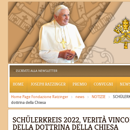
ISCRIVITI ALLA NEWSLETTER
HOME
JOSEPH RATZINGER
PREMIO
CONVEGNI
NEW
Home Page Fondazione Ratzinger
news
NOTIZIE
SCHÜLERKRE
dottrina della Chiesa
SCHÜLERKREIS 2022, VERITÀ VINCO
DELLA DOTTRINA DELLA CHIESA