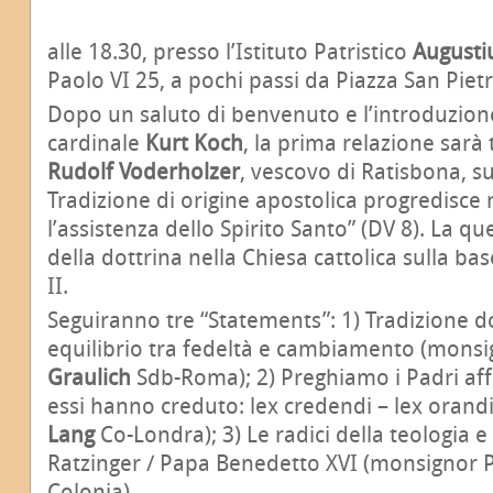
alle 18.30, presso l’Istituto Patristico
August
Paolo VI 25, a pochi passi da Piazza San Pietr
Dopo un saluto di benvenuto e l’introduzione
cardinale
Kurt Koch
, la prima relazione sar
Rudolf Voderholzer
, vescovo di Ratisbona, s
Tradizione di origine apostolica progredisce 
l’assistenza dello Spirito Santo” (DV 8). La q
della dottrina nella Chiesa cattolica sulla ba
II.
Seguiranno tre “Statements”: 1) Tradizione dot
equilibrio tra fedeltà e cambiamento (monsi
Graulich
Sdb-Roma); 2) Preghiamo i Padri a
essi hanno creduto: lex credendi – lex orandi
Lang
Co-Londra); 3) Le radici della teologia 
Ratzinger / Papa Benedetto XVI (monsignor P
Colonia).