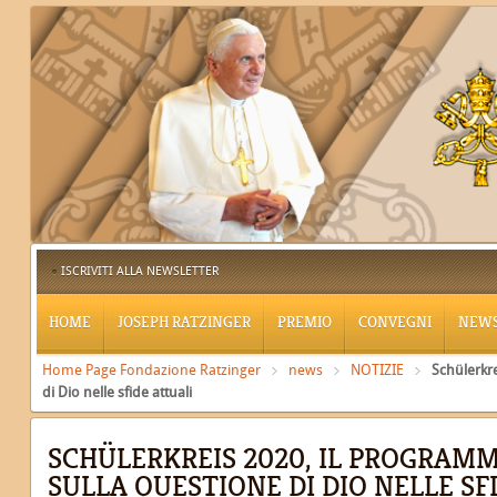
ISCRIVITI ALLA NEWSLETTER
HOME
JOSEPH RATZINGER
PREMIO
CONVEGNI
NEW
Home Page Fondazione Ratzinger
news
NOTIZIE
Schülerkre
di Dio nelle sfide attuali
SCHÜLERKREIS 2020, IL PROGRAMM
SULLA QUESTIONE DI DIO NELLE SF