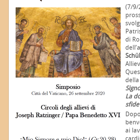
(7/9/
pross
svolg
Patri
di Ro
dell’
Schül
Allie
Quest
della
Signo
La d
sfide
Dopo
benv
ai la
card