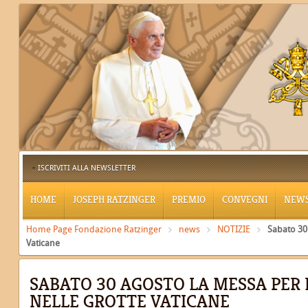
ISCRIVITI ALLA NEWSLETTER
HOME
JOSEPH RATZINGER
PREMIO
CONVEGNI
NEW
Home Page Fondazione Ratzinger
news
NOTIZIE
Sabato 30
Vaticane
SABATO 30 AGOSTO LA MESSA PER
NELLE GROTTE VATICANE