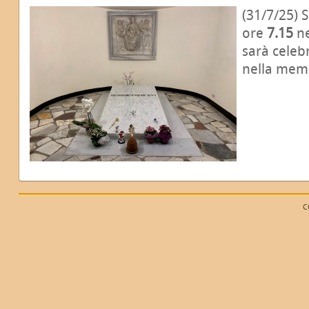
(31/7/25) 
ore
7.15
ne
sarà celeb
nella mem
C