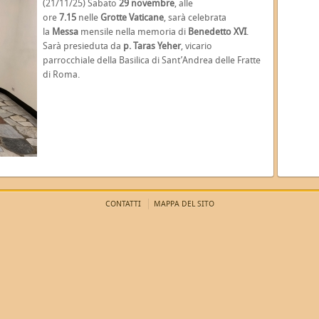
(21/11/25) Sabato
29 novembre
, alle
ore
7.15
nelle
Grotte Vaticane
, sarà celebrata
la
Messa
mensile nella memoria di
Benedetto XVI
.
Sarà presieduta da
p. Taras Yeher
, vicario
parrocchiale della Basilica di Sant’Andrea delle Fratte
di Roma.
CONTATTI
MAPPA DEL SITO