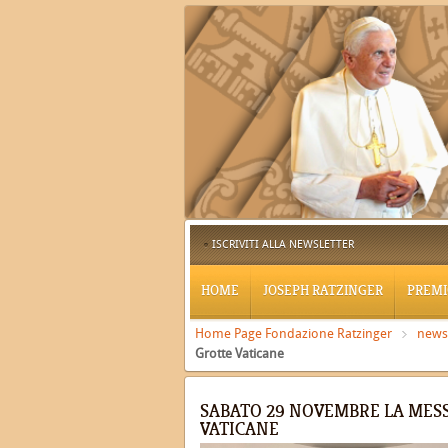
ISCRIVITI ALLA NEWSLETTER
HOME
JOSEPH RATZINGER
PREMI
Home Page Fondazione Ratzinger
news
Grotte Vaticane
SABATO 29 NOVEMBRE LA MESS
VATICANE