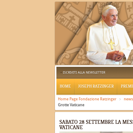
ISCRIVITI ALLA NEWSLETTER
HOME
JOSEPH RATZINGER
PREMI
Home Page Fondazione Ratzinger
news
Grotte Vaticane
SABATO 28 SETTEMBRE LA MES
VATICANE