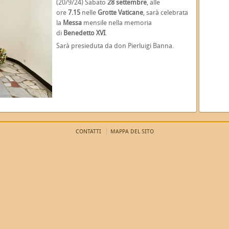
(20/9/24) Sabato
28 settembre
, alle
ore
7.15
nelle
Grotte Vaticane
, sarà celebrata
la
Messa
mensile nella memoria
di
Benedetto XVI
.
Sarà presieduta da don Pierluigi Banna.
CONTATTI
MAPPA DEL SITO