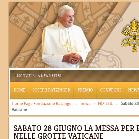
ISCRIVITI ALLA NEWSLETTER
HOME
JOSEPH RATZINGER
PREMIO
CONVEGNI
NEW
Home Page Fondazione Ratzinger
news
NOTIZIE
Sabato 28
Vaticane
SABATO 28 GIUGNO LA MESSA PER 
NELLE GROTTE VATICANE