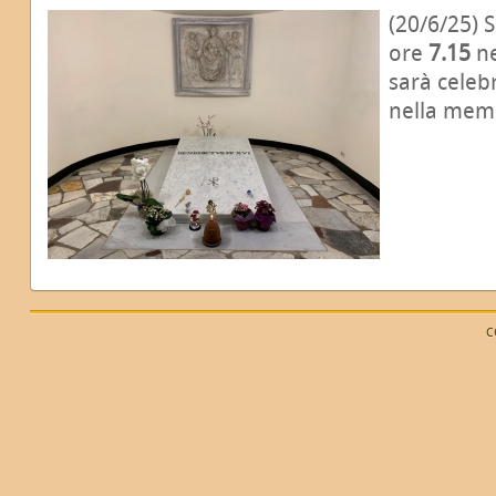
(20/6/25) 
ore
7.15
ne
sarà celeb
nella mem
C