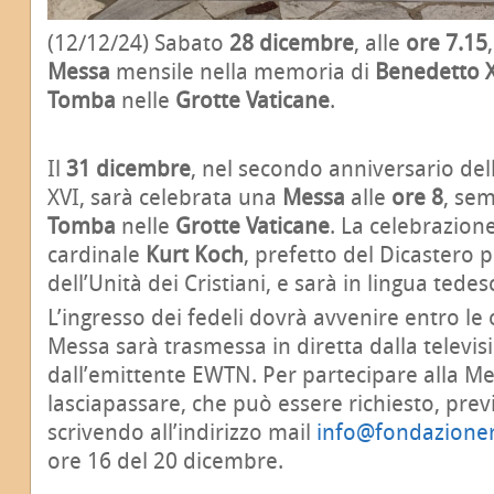
(12/12/24) Sabato
28 dicembre
, alle
ore
7.15
Messa
mensile nella memoria di
Benedetto 
Tomba
nelle
Grotte Vaticane
.
Il
31 dicembre
, nel secondo anniversario de
XVI, sarà celebrata una
Messa
alle
ore 8
, sem
Tomba
nelle
Grotte Vaticane
. La celebrazion
cardinale
Kurt Koch
, prefetto del Dicastero
dell’Unità dei Cristiani, e sarà in lingua tedes
L’ingresso dei fedeli dovrà avvenire entro le 
Messa sarà trasmessa in diretta dalla televi
dall’emittente EWTN. Per partecipare alla M
lasciapassare, che può essere richiesto, prev
scrivendo all’indirizzo mail
info@fondazioner
ore 16 del 20 dicembre.