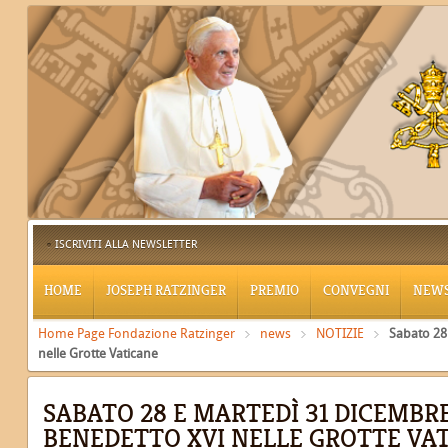
ISCRIVITI ALLA NEWSLETTER
HOME
JOSEPH RATZINGER
PREMIO
CONVEGNI
NEW
Home Page Fondazione Ratzinger
news
NOTIZIE
Sabato 28
nelle Grotte Vaticane
SABATO 28 E MARTEDÌ 31 DICEMBR
BENEDETTO XVI NELLE GROTTE VA