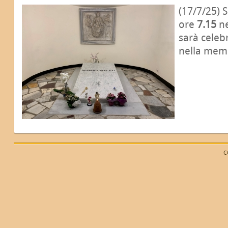
(17/7/25) 
ore
7.15
ne
sarà celeb
nella mem
C