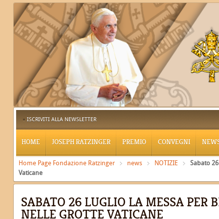
ISCRIVITI ALLA NEWSLETTER
HOME
JOSEPH RATZINGER
PREMIO
CONVEGNI
NEW
Home Page Fondazione Ratzinger
news
NOTIZIE
Sabato 26 
Vaticane
SABATO 26 LUGLIO LA MESSA PER 
NELLE GROTTE VATICANE