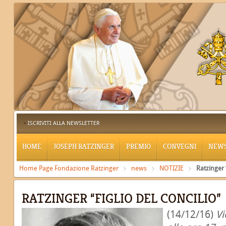
ISCRIVITI ALLA NEWSLETTER
HOME
JOSEPH RATZINGER
PREMIO
CONVEGNI
NEW
Home Page Fondazione Ratzinger
news
NOTIZIE
Ratzinger 
RATZINGER “FIGLIO DEL CONCILIO”
(14/12/16)
Vi