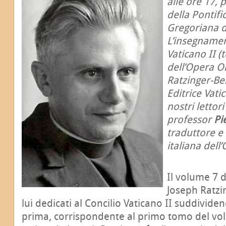
alle ore 17, 
della Pontifi
Gregoriana d
L’insegnamen
Vaticano II 
dell’Opera O
Ratzinger-Be
Editrice Vati
nostri lettor
professor
Pi
traduttore e 
italiana del
Il volume 7 
Joseph Ratzin
lui dedicati al Concilio Vaticano II suddividen
prima, corrispondente al primo tomo del vo