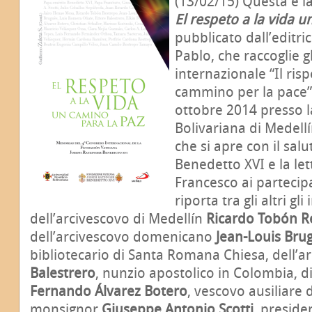
(13/02/15) Questa è l
El respeto a la vida 
pubblicato dall’editr
Pablo, che raccoglie g
internazionale “Il risp
cammino per la pace”, s
ottobre 2014 presso la
Bolivariana di Medellín
che si apre con il sal
Benedetto XVI e la let
Francesco ai partecip
riporta tra gli altri gli
dell’arcivescovo di Medellín
Ricardo Tobón R
dell’arcivescovo domenicano
Jean-Louis Bru
bibliotecario di Santa Romana Chiesa, dell’a
Balestrero
, nunzio apostolico in Colombia, 
Fernando Álvarez Botero
, vescovo ausiliare d
monsignor
Giuseppe Antonio Scotti
, preside