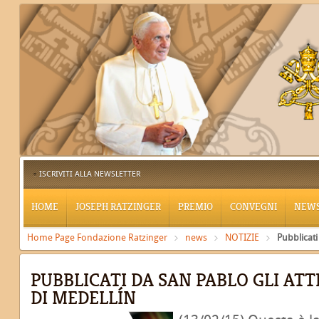
ISCRIVITI ALLA NEWSLETTER
HOME
JOSEPH RATZINGER
PREMIO
CONVEGNI
NEW
Home Page Fondazione Ratzinger
news
NOTIZIE
Pubblicati
PUBBLICATI DA SAN PABLO GLI AT
DI MEDELLÍN