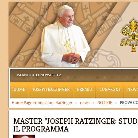
ISCRIVITI ALLA NEWSLETTER
HOME
JOSEPH RATZINGER
PREMIO
CONVEGNI
NEW
Home Page Fondazione Ratzinger
news
NOTIZIE
PROVA C
MASTER “JOSEPH RATZINGER: STUDI 
IL PROGRAMMA