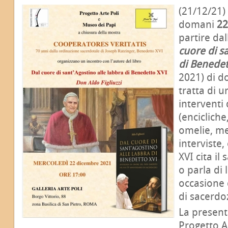
(21/12/21)
domani
22
partire da
cuore di s
di Benedet
2021) di 
tratta di u
interventi 
(encicliche
omelie, med
interviste,
XVI cita il
o parla di 
occasione 
di sacerdo
La presen
Progetto A