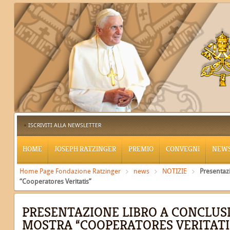
ISCRIVITI ALLA NEWSLETTER
HOME
JOSEPH RATZINGER
PREMIO
CONVEGNI
NEW
Home Page Fondazione Ratzinger
news
NOTIZIE
Presentaz
“Cooperatores Veritatis”
PRESENTAZIONE LIBRO A CONCLUS
MOSTRA “COOPERATORES VERITATI