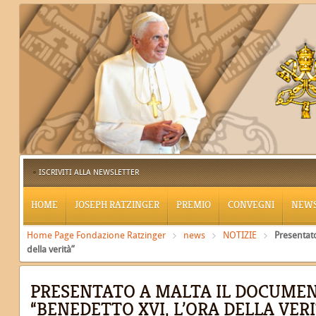
ISCRIVITI ALLA NEWSLETTER
HOME
JOSEPH RATZINGER
PREMIO
CONVEGNI
NEW
Home Page Fondazione Ratzinger
news
NOTIZIE
Presentato
della verità”
PRESENTATO A MALTA IL DOCUME
“BENEDETTO XVI, L’ORA DELLA VERI