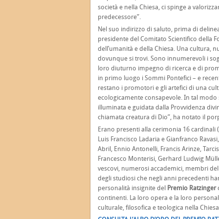
società e nella Chiesa, ci spinge a valorizz
predecessore”.
Nel suo indirizzo di saluto, prima di delinea
presidente del Comitato Scientifico della Fo
dell’umanità e della Chiesa. Una cultura, n
dovunque si trovi. Sono innumerevoli i sogge
loro diuturno impegno di ricerca e di promo
in primo luogo i Sommi Pontefici – e rec
restano i promotori e gli artefici di una cul
ecologicamente consapevole. In tal modo si
illuminata e guidata dalla Provvidenza di
chiamata creatura di Dio”, ha notato il por
Erano presenti alla cerimonia 16 cardinali
Luis Francisco Ladaria e Gianfranco Ravasi,
Abril, Ennio Antonelli, Francis Arinze, Tarc
Francesco Monterisi, Gerhard Ludwig Müller,
vescovi, numerosi accademici, membri del 
degli studiosi che negli anni precedenti ha
personalità insignite del
Premio Ratzinger
d
continenti. La loro opera e la loro persona
culturale, filosofica e teologica nella Chiesa