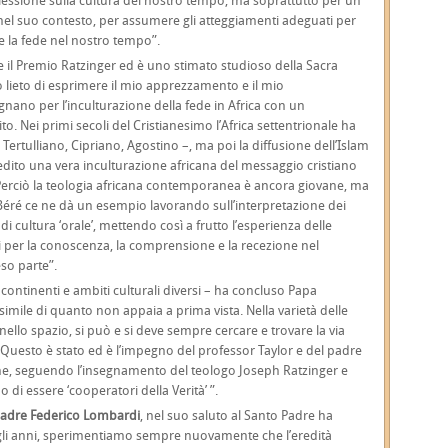
lessione sulla cultura del nostro tempo, ma soprattutto per un
nel suo contesto, per assumere gli atteggiamenti adeguati per
e la fede nel nostro tempo”.
ve il Premio Ratzinger ed è uno stimato studioso della Sacra
 lieto di esprimere il mio apprezzamento e il mio
nano per l’inculturazione della fede in Africa con un
o. Nei primi secoli del Cristianesimo l’Africa settentrionale ha
Tertulliano, Cipriano, Agostino –, ma poi la diffusione dell’Islam
dito una vera inculturazione africana del messaggio cristiano
 Perciò la teologia africana contemporanea è ancora giovane, ma
 Béré ce ne dà un esempio lavorando sull’interpretazione dei
di cultura ‘orale’, mettendo così a frutto l’esperienza delle
per la conoscenza, la comprensione e la recezione nel
eso parte”.
ontinenti e ambiti culturali diversi – ha concluso Papa
simile di quanto non appaia a prima vista. Nella varietà delle
 nello spazio, si può e si deve sempre cercare e trovare la via
o. Questo è stato ed è l’impegno del professor Taylor e del padre
 che, seguendo l’insegnamento del teologo Joseph Ratzinger e
i essere ‘cooperatori della Verità’ ”.
adre Federico Lombardi
, nel suo saluto al Santo Padre ha
gli anni, sperimentiamo sempre nuovamente che l’eredità