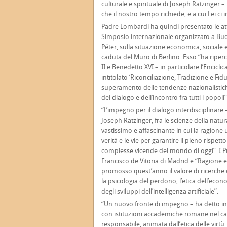
culturale e spirituale di Joseph Ratzinger – B
che il nostro tempo richiede, e a cui Lei ci i
Padre Lombardi ha quindi presentato le att
Simposio internazionale organizzato a Buda
Péter, sulla situazione economica, sociale e
caduta del Muro di Berlino. Esso “ha riperc
II e Benedetto XVI – in particolare l’Enciclic
intitolato ‘Riconciliazione, Tradizione e Fi
superamento delle tendenze nazionalistich
del dialogo e dell’incontro fra tutti i popoli”
“L’impegno per il dialogo interdisciplinar
Joseph Ratzinger, fra le scienze della natur
vastissimo e affascinante in cui la ragion
verità e le vie per garantire il pieno rispet
complesse vicende del mondo di oggi”. I Pr
Francisco de Vitoria di Madrid e “Ragione 
promosso quest’anno il valore di ricerche or
la psicologia del perdono, l’etica dell’eco
degli sviluppi dell’intelligenza artificiale”.
“Un nuovo fronte di impegno – ha detto i
con istituzioni accademiche romane nel c
responsabile, animata dall’etica delle virtù. 