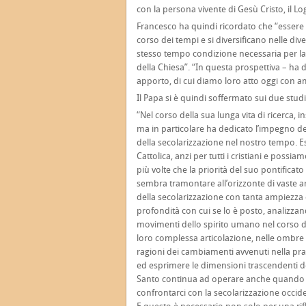
con la persona vivente di Gesù Cristo, il Lo
Francesco ha quindi ricordato che “essere e
corso dei tempi e si diversificano nelle div
stesso tempo condizione necessaria per la v
della Chiesa”. “In questa prospettiva – ha 
apporto, di cui diamo loro atto oggi con a
Il Papa si è quindi soffermato sui due studi
“Nel corso della sua lunga vita di ricerca, 
ma in particolare ha dedicato l’impegno 
della secolarizzazione nel nostro tempo. E
Cattolica, anzi per tutti i cristiani e possia
più volte che la priorità del suo pontificat
sembra tramontare all’orizzonte di vaste ar
della secolarizzazione con tanta ampiezza d
profondità con cui se lo è posto, analizzan
movimenti dello spirito umano nel corso de
loro complessa articolazione, nelle ombre e 
ragioni dei cambiamenti avvenuti nella pratic
ed esprimere le dimensioni trascendenti del
Santo continua ad operare anche quando no
confrontarci con la secolarizzazione occid