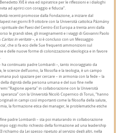
enedetto XVI è viva ed ispiratrice per le riflessioni e i dialoghi
nvita ad aprirci con coraggio e fiducia”.
ività recenti promosse dalla Fondazione, a iniziare dal
pest nei giorni 8-9 ottobre con la Università cattolica Pázmány
 spirituale dei Paesi del Centro-Est Europa a trenta anni dalla
orso le grandi idee, gli insegnamenti e i viaggi di Giovanni Paolo
a
Caritas in veritate –
, e si è concluso con un Messaggio
ducia’, che si fa eco delle Sue frequenti ammonizioni sul
e e delle nuove forme di colonizzazione ideologica e in favore
.
e – ha continuato padre Lombardi –, tanto incoraggiato da
a, le scienze dell’uomo, la filosofia e la teologia, è un campo
e umana può spaziare per cercare – in armonia con la fede – la
to della dignità della persona umana e del suo fine nelle
emi “Ragione aperta” in collaborazione con la Università
e speranza” con la Università Nicolò Copernico di Toruń, “hanno
iginali in campi così importanti come la filosofia della salute,
nomia, la formazione etica dei manager, le problematiche etiche
nfine padre Lombardi – sta poi maturando in collaborazione
ampo oggi molto richiesto della formazione ad una leadership
Il richiamo da Lei spesso ripetuto al servizio degli altri, nella