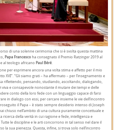
corso di una solenne cerimonia che si è svolta questa mattina
co,
Papa Francesco
ha consegnato il Premio Ratzinger 2019 al
e al teologo africano
Paul Béré
.
asione per esprimere ancora una volta stima e affetto per il mio
to XVI”. “Gli siamo grati – ha affermato – per l’insegnamento e
iesa riflettendo, pensando, studiando, ascoltando, dialogando,
i viva e consapevole nonostante il mutare dei tempi e delle
ndere conto della loro fede con un linguaggio capace di farsi
re in dialogo con essi, per cercare insieme le vie dell’incontro
oseguito il Papa – è stato sempre desiderio intenso di Joseph
mai chiuso nell’ambito di una cultura puramente concettuale e
ricerca della verità in cui ragione e fede, intelligenza e
utte le discipline e le arti concorrono in tal senso nel dare il
so la sua pienezza. Questa, infine, si trova solo nell’incontro