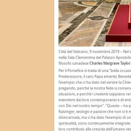
Città del Vaticano, 9 novembre 2019 – Nel 
nella Sala Clementina del Palazzo Apostoli
filosofo canadese
Charles Margrave Taylor
Per il Pontefice si tratta di una “bella occ
Predecessore, il caro Papa emerito Benedet
l’esempio che ci ha dato nel servire la Ch
pregando, perché la nostra fede si conserv
situazioni, e perché i credenti sappiano re
intendere dai loro contemporanei e di entra
con Dio nel nostro tempo”. “Questo – ha pr
Ratzinger, teologo e pastore che non si è 
disincarnata, ma ci ha dato l’esempio di una 
spiritualità, sono continuamente integrate. T
loro contributo alla crescita dell’umano ver