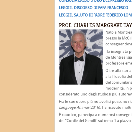
CONSULTA L’ALBO D’ORO DEL PREMIO RA
LEGGI IL DISCORSO DI PAPA FRANCESCO
LEGGI IL SALUTO DI PADRE FEDERICO LO
PROF. CHARLES MARGRAVE TA
Nato a Montréal
presso la McGill
conseguendovi il
Ha insegnato pe
de Montréal sia 
professore eme
Oltre alla storia
alla filosofia d
del comunitaris
modernità, in pa
considerato uno degli studiosi più autorevo
Fra le sue opere più notevoli si possono r
Language Animal
(2016). Ha ricevuto molti
È cattolico, partecipa a numerosi convegni 
del “Cortile dei Gentili” sul tema “La piazza 