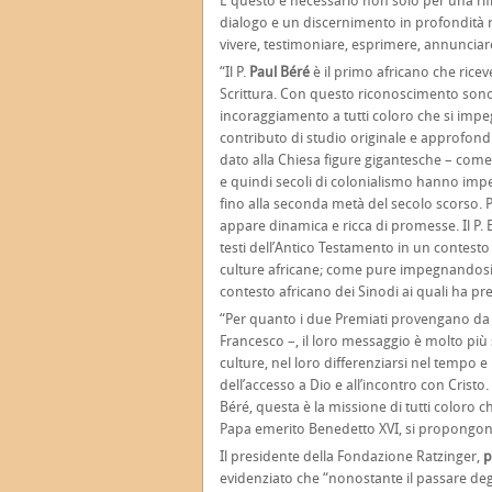
E questo è necessario non solo per una rif
dialogo e un discernimento in profondità 
vivere, testimoniare, esprimere, annunciar
“Il P.
Paul Béré
è il primo africano che rice
Scrittura. Con questo riconoscimento sono
incoraggiamento a tutti coloro che si impeg
contributo di studio originale e approfondit
dato alla Chiesa figure gigantesche – come 
e quindi secoli di colonialismo hanno impe
fino alla seconda metà del secolo scorso.
appare dinamica e ricca di promesse. Il P.
testi dell’Antico Testamento in un contesto 
culture africane; come pure impegnandosi 
contesto africano dei Sinodi ai quali ha pr
“Per quanto i due Premiati provengano da c
Francesco –, il loro messaggio è molto più 
culture, nel loro differenziarsi nel tempo e
dell’accesso a Dio e all’incontro con Crist
Béré, questa è la missione di tutti coloro
Papa emerito Benedetto XVI, si propongono d
Il presidente della Fondazione Ratzinger,
p
evidenziato che “nonostante il passare de