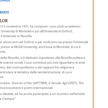
TZINGER
MBARDI
YLOR
 il 5 novembre 1931, ha compiuto i suoi studi accademici
 University di Montréal e poi all’Università di Oxford,
 dottorato in filosofia.
r alcuni anni ad Oxford, e per molti anni sia presso l’Université
presso la McGill University, anch’essa di Montréal, di cui è
rito.
 della filosofia, si è dedicato soprattutto alla filosofia politica e
elle scienze sociali. I suoi contributi più noti riguardano le aree
mo, del cosmopolitismo e dei rapporti fra religione e
rticolare la tematica della secolarizzazione, di cui è
li.
icordare:
Sources of the Self
(1989);
A Secular Age
(2007);
The
 riconoscimenti e premi internazionali.
e dibattiti, ed ha anche partecipato a un incontro nell’ambito
e il tempio”.