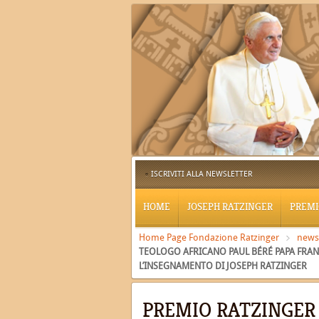
ISCRIVITI ALLA NEWSLETTER
HOME
JOSEPH RATZINGER
PREMI
Home Page Fondazione Ratzinger
news
TEOLOGO AFRICANO PAUL BÉRÉ PAPA FRAN
L’INSEGNAMENTO DI JOSEPH RATZINGER
PREMIO RATZINGER 