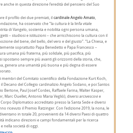
are anche in questa direzione l’eredità del pensiero del Suo
re il profilo dei due premiati, il
cardinale Angelo Amato
,
ndazione, ha osservato che “la cultura è la linfa vitale
utrita di Vangelo, sostenta e nobilita ogni persona umana,
tti – studiosi e istituzioni – che arricchiscono la cultura con il
zione del bene, del bello, del vero e del giusto”. “La Chiesa, e
entemente soprattutto Papa Benedetto e Papa Francesco –
tura umana più fraterna, più solidale, più pacifica, più
 spostano sempre più avanti gli orizzonti della storia, che,
vina, genera una umanità più buona e più degna di essere
porato.
 (i membri del Comitato scientifico della Fondazione Kurt Koch,
 il Decano del Collegio cardinalizio Angelo Sodano, e poi Santos
isio Bertone, Paul Josef Cordes, Raffaele Farina, Walter Kasper,
 Marc Ouellet, Antonio Maria Vegliò), diversi arcivescovi e
Corpo Diplomatico accreditato presso la Santa Sede e diversi
nno ricevuto il Premio Ratzinger. Con l’edizione 2019, la nona, le
iventano in totale 20, provenienti da 14 diversi Paesi di quattro
lità indicano direzioni e campi fondamentali per la ricerca
 e nella società di oggi.