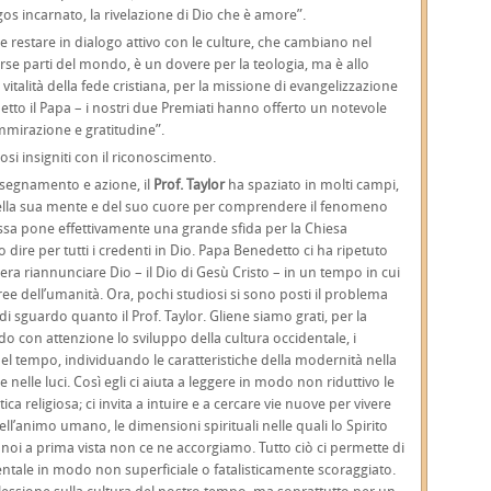
gos incarnato, la rivelazione di Dio che è amore”.
 restare in dialogo attivo con le culture, che cambiano nel
erse parti del mondo, è un dovere per la teologia, ma è allo
italità della fede cristiana, per la missione di evangelizzazione
detto il Papa – i nostri due Premiati hanno offerto un notevole
mmirazione e gratitudine”.
osi insigniti con il riconoscimento.
insegnamento e azione, il
Prof. Taylor
ha spaziato in molti campi,
della sua mente e del suo cuore per comprendere il fenomeno
ssa pone effettivamente una grande sfida per la Chiesa
mo dire per tutti i credenti in Dio. Papa Benedetto ci ha ripetuto
o era riannunciare Dio – il Dio di Gesù Cristo – in un tempo in cui
ee dell’umanità. Ora, pochi studiosi si sono posti il problema
i sguardo quanto il Prof. Taylor. Gliene siamo grati, per la
do con attenzione lo sviluppo della cultura occidentale, i
l tempo, individuando le caratteristiche della modernità nella
nelle luci. Così egli ci aiuta a leggere in modo non riduttivo le
a religiosa; ci invita a intuire e a cercare vie nuove per vivere
l’animo umano, le dimensioni spirituali nelle quali lo Spirito
i a prima vista non ce ne accorgiamo. Tutto ciò ci permette di
entale in modo non superficiale o fatalisticamente scoraggiato.