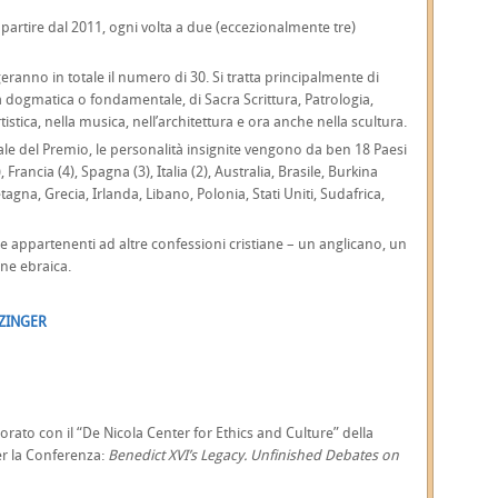
 partire dal 2011, ogni volta a due (eccezionalmente tre)
eranno in totale il numero di 30. Si tratta principalmente di
a dogmatica o fondamentale, di Sacra Scrittura, Patrologia,
 artistica, nella musica, nell’architettura e ora anche nella scultura.
le del Premio, le personalità insignite vengono da ben 18 Paesi
Francia (4), Spagna (3), Italia (2), Australia, Brasile, Burkina
gna, Grecia, Irlanda, Libano, Polonia, Stati Uniti, Sudafrica,
e appartenenti ad altre confessioni cristiane – un anglicano, un
one ebraica.
TZINGER
rato con il “De Nicola Center for Ethics and Culture” della
er la Conferenza:
Benedict XVI’s Legacy. Unfinished Debates on