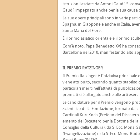
istruzioni lasciate da Antoni Gaudí. Si conv
Gaudí, impegnato anche per la sua causa 
Le sue opere principali sono in varie parti 
Spagna, in Giappone e anche in Italia, aven
Santa Maria del Fiore.
È il primo asiatico orientale e il primo scul
Com’è noto, Papa Benedetto XVI ha consacra
Barcellona nel 2010, manifestando alto app
IL PREMIO RATZINGER
Il Premio Ratzinger è l’iniziativa principa
viene attribuito, secondo quanto stabilito d
particolari meriti nell’attività di pubblicazi
premiati si è allargato anche alle arti eserci
Le candidature per il Premio vengono prop
Scientifico della Fondazione, formato da c
Cardinali Kurt Koch (Prefetto del Dicastero 
emerito del Dicastero per la Dottrina della
Consiglio della Cultura), da S. Ecc. Mons. S
l’Evangelizzazione) e da S. Ecc. Mons. Rud
Papst Benedikt XVI
).