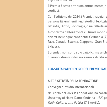
Il Premio è stato attribuito annualmente, a
studiosi.
Con l’edizione del 2024, i Premiati raggiung
personalità eminenti negli studi di Teologi
Filosofia, Diritto, Sociologia, o nell’attività
A conferma dell’orizzonte culturale mondia
diversi, nei cinque continenti: Germania (7), 
Faso, Canada, Estonia, Giappone, Gran Breta
Svizzera.
I premiati non sono solo cattolici, ma anch
luterano, due ortodossi – e uno è di religi
CONSULTA L’ALBO D’ORO DEL PREMIO RA
ALTRE ATTIVITÀ DELLA FONDAZIONE
Convegni di studio internazionali
Nel corso del 2024 la Fondazione ha collabo
University of Notre Dame (Indiana, USA) p
Faith, Culture, and Politics
(7-9 Aprile).