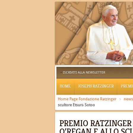
ISCRIVITI ALLA NEWSLETTER
HOME
JOSEPH RATZINGER
PREMI
Home Page Fondazione Ratzinger
news
scultore Etsurō Sotoo
PREMIO RATZINGER 
O’REGAN E ALLO S