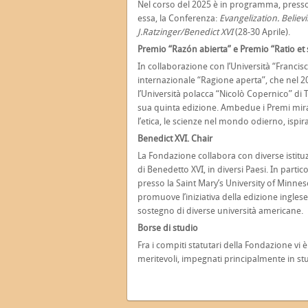
Nel corso del 2025 è in programma, presso
essa, la Conferenza:
Evangelization. Believ
J.Ratzinger/Benedict XVI
(28-30 Aprile).
Premio “Razón abierta” e Premio “Ratio et
In collaborazione con l’Università “Franci
internazionale “Ragione aperta”, che nel 2
l’Università polacca “Nicolò Copernico” di 
sua quinta edizione. Ambedue i Premi mirano 
l’etica, le scienze nel mondo odierno, ispir
Benedict XVI. Chair
La Fondazione collabora con diverse istitu
di Benedetto XVI, in diversi Paesi. In partico
presso la Saint Mary’s University of Minne
promuove l’iniziativa della edizione ingles
sostegno di diverse università americane.
Borse di studio
Fra i compiti statutari della Fondazione vi
meritevoli, impegnati principalmente in studi 