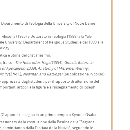
l Dipartimento di Teologia della University of Notre Dame
n Filosofia (1985) e Dottorato in Teologia (1989) alla Yale
ale University, Department of Religious Studies, e dal 1999 alla
ology.
tica e Storia del cristianesimo.
, fra cui:
The Heterodox Hegel
(1994);
Gnostic Return in
 of Apocaliptic
(2009);
Anatomy of Misremembering:
ernity
(2 Voll.);
Newman and Ratzinger
(pubblicazione in corso).
o apprezzata dagli studenti per il rapporto di attenzione del
mportanti articoli alla figura e all’insegnamento di Joseph
oto (Giappone), insegna in un primo tempo a Kyoto e Osaka.
essionato dalla costruzione della Basilica della “Sagrada
e, cominciando dalla Facciata della Natività, seguendo le