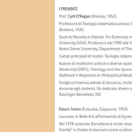
I PREMIATI
Prof.
Cyril O’Regan
(Irlanda, 1952).
Professore di Teologia sistematica presso i
(Indiana, USA).
Studi di filosofia in Irlanda. Poi Dottorato i
University (USA). Professore dal 1990 alla Y
Notre Dame University, Department of The
Campi principali di studio: Teologia sistema
Autore di moltissimi articoli e diverse opere
Modernity
(2001);
Theology and the Spaces
Balthasar’s Response to Philosphical Mod
Svolge un’intensa attività di docenza, molt
docente agli studenti. Ha dedicato diversi i
Ratzinger-Benedetto XVI.
Etsurō Sotoo
(Fukuoka, Giappone, 1953).
Laureato in Belle Arti all’Università di Ky
Nel 1978 visitando Barcellona è molto impr
Familia” e chiede di lavorarvi come scultor