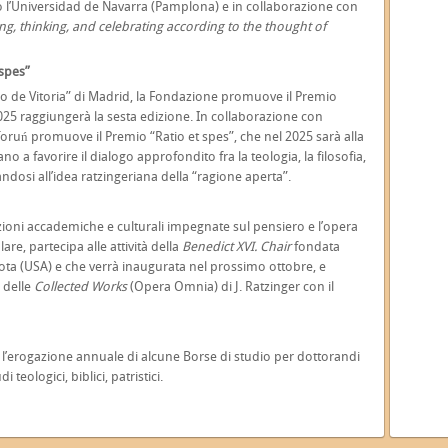
 l’Universidad de Navarra (Pamplona) e in collaborazione con
ing, thinking, and celebrating according to the thought of
 spes”
sco de Vitoria” di Madrid, la Fondazione promuove il Premio
025 raggiungerà la sesta edizione. In collaborazione con
Toruń promuove il Premio “Ratio et spes”, che nel 2025 sarà alla
a favorire il dialogo approfondito fra la teologia, la filosofia,
andosi all’idea ratzingeriana della “ragione aperta”.
zioni accademiche e culturali impegnate sul pensiero e l’opera
lare, partecipa alle attività della
Benedict XVI. Chair
fondata
sota (USA) e che verrà inaugurata nel prossimo ottobre, e
e delle
Collected Works
(Opera Omnia) di J. Ratzinger con il
 è l’erogazione annuale di alcune Borse di studio per dottorandi
teologici, biblici, patristici.