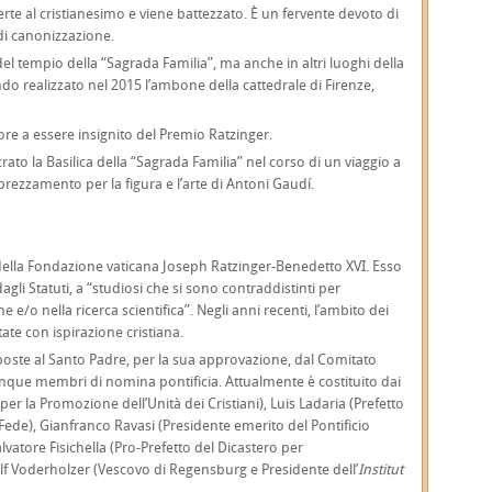
erte al cristianesimo e viene battezzato. È un fervente devoto di
di canonizzazione.
del tempio della “Sagrada Familia”, ma anche in altri luoghi della
do realizzato nel 2015 l’ambone della cattedrale di Firenze,
tore a essere insignito del Premio Ratzinger.
to la Basilica della “Sagrada Familia” nel corso di un viaggio a
rezzamento per la figura e l’arte di Antoni Gaudí.
le della Fondazione vaticana Joseph Ratzinger-Benedetto XVI. Esso
agli Statuti, a “studiosi che si sono contraddistinti per
one e/o nella ricerca scientifica”. Negli anni recenti, l’ambito dei
tate con ispirazione cristiana.
oste al Santo Padre, per la sua approvazione, dal Comitato
inque membri di nomina pontificia. Attualmente è costituito dai
per la Promozione dell’Unità dei Cristiani), Luis Ladaria (Prefetto
 Fede), Gianfranco Ravasi (Presidente emerito del Pontificio
alvatore Fisichella (Pro-Prefetto del Dicastero per
olf Voderholzer (Vescovo di Regensburg e Presidente dell’
Institut