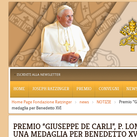
ISCRIVITI ALLA NEWSLETTER
HOME
JOSEPH RATZINGER
PREMIO
CONVEGNI
NEW
Home Page Fondazione Ratzinger
news
NOTIZIE
Premio “Gi
medaglia per Benedetto XVI
PREMIO “GIUSEPPE DE CARLI”, P. L
UNA MEDAGLIA PER BENEDETTO XV