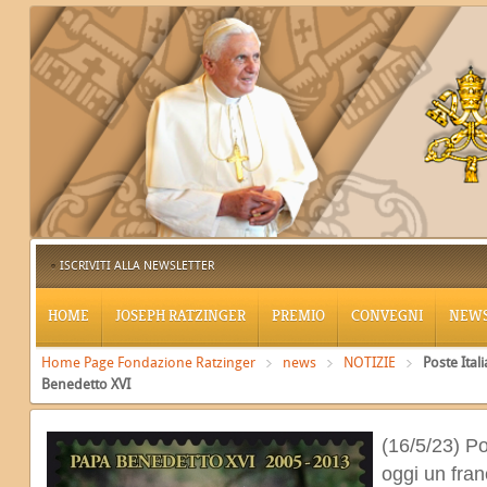
ISCRIVITI ALLA NEWSLETTER
HOME
JOSEPH RATZINGER
PREMIO
CONVEGNI
NEW
Home Page Fondazione Ratzinger
news
NOTIZIE
Poste Ita
Benedetto XVI
(16/5/23) P
oggi un fra