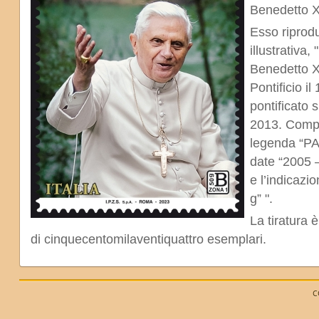
Benedetto X
Esso riprodu
illustrativa,
Benedetto XV
Pontificio il
pontificato 
2013. Comple
legenda “P
date “2005 –
e l’indicazi
g” ".
La tiratura è
di cinquecentomilaventiquattro esemplari.
C