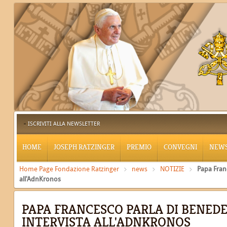
ISCRIVITI ALLA NEWSLETTER
HOME
JOSEPH RATZINGER
PREMIO
CONVEGNI
NEW
Home Page Fondazione Ratzinger
news
NOTIZIE
Papa Franc
all'AdnKronos
PAPA FRANCESCO PARLA DI BENEDE
INTERVISTA ALL'ADNKRONOS