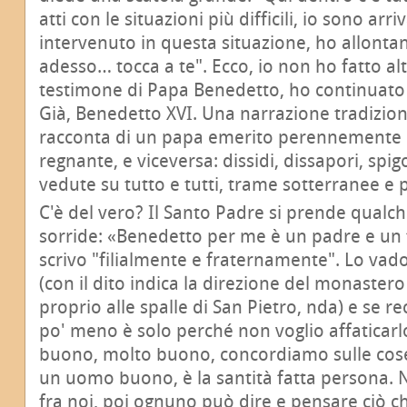
atti con le situazioni più difficili, io sono arr
intervenuto in questa situazione, ho allont
adesso… tocca a te". Ecco, io non ho fatto alt
testimone di Papa Benedetto, ho continuato 
Già, Benedetto XVI. Una narrazione tradizion
racconta di un papa emerito perennemente i
regnante, e viceversa: dissidi, dissapori, spigo
vedute su tutto e tutti, trame sotterranee e p
C'è del vero? Il Santo Padre si prende qualc
sorride: «Benedetto per me è un padre e un fr
scrivo "filialmente e fraternamente". Lo vad
(con il dito indica la direzione del monaster
proprio alle spalle di San Pietro, nda) e se 
po' meno è solo perché non voglio affaticarl
buono, molto buono, concordiamo sulle cose
un uomo buono, è la santità fatta persona. 
fra noi, poi ognuno può dire e pensare ciò c