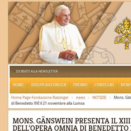
ISCRIVITI ALLA NEWSLETTER
HOME
JOSEPH RATZINGER
PREMIO
CONVEGNI
NEW
Home Page Fondazione Ratzinger
news
NOTIZIE
Mons. Gän
di Benedetto XVI il 21 novembre alla Lumsa
MONS. GÄNSWEIN PRESENTA IL XII
DELL’OPERA OMNIA DI BENEDETTO X