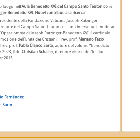
 luogo nell’
Aula Benedetto XVI del Campo Santo Teutonico
in
nger-Benedetto XVI. Nuovi contributi alla ricerca
”.
 presidente della Fondazione Vaticana Joseph Ratzinger-
, rettore del Campo Santo Teutonico, sono intervenuti, moderati
ll’Opera omnia di Joseph Ratzinger-Benedetto XVI: il cardinale
mozione dell’Unità dei Cristiani, il rev. prof.
Mariano Fazio
l rev. prof.
Pablo Blanco Sarto
, autore del volume “Benedicto
 2023, il dr.
Christian Schaller
, direttore vicario dell’Institut
er 2013.
azio Fernández
co Sarto