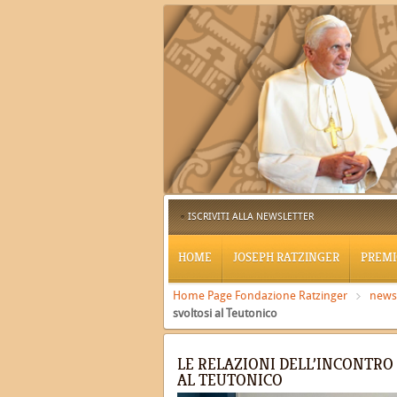
ISCRIVITI ALLA NEWSLETTER
HOME
JOSEPH RATZINGER
PREMI
Home Page Fondazione Ratzinger
news
svoltosi al Teutonico
LE RELAZIONI DELL’INCONTRO 
AL TEUTONICO