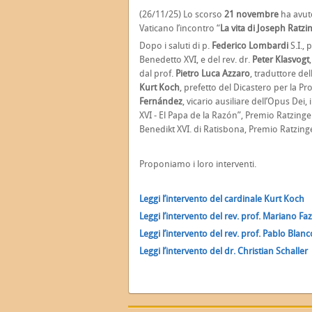
(26/11/25) Lo scorso
21 novembre
ha avuto
Vaticano l’incontro “
La vita di Joseph Ratzi
Dopo i saluti di p.
Federico Lombardi
S.I.,
Benedetto XVI, e del rev. dr.
Peter Klasvogt
dal prof.
Pietro Luca Azzaro
, traduttore de
Kurt Koch
, prefetto del Dicastero per la Pro
Fernández
, vicario ausiliare dell’Opus Dei, i
XVI - El Papa de la Razón”, Premio Ratzinger
Benedikt XVI. di Ratisbona, Premio Ratzing
Proponiamo i loro interventi.
Leggi l’intervento del cardinale Kurt Koch
Leggi l’intervento del rev. prof. Mariano F
Leggi l’intervento del rev. prof. Pablo Blan
Leggi l’intervento del dr. Christian Schaller