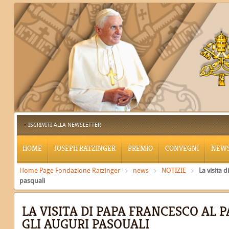
ISCRIVITI ALLA NEWSLETTER
HOME
JOSEPH RATZINGER
PREMIO
CONVEGNI
NEW
Home Page Fondazione Ratzinger
news
NOTIZIE
La visita 
pasquali
LA VISITA DI PAPA FRANCESCO AL 
GLI AUGURI PASQUALI