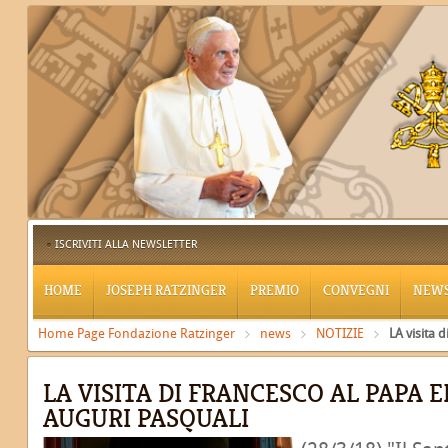
ISCRIVITI ALLA NEWSLETTER
HOME
JOSEPH RATZINGER
PREMIO
CONVEGNI
NEW
Home Page Fondazione Ratzinger
news
NOTIZIE
LA visita 
LA VISITA DI FRANCESCO AL PAPA 
AUGURI PASQUALI