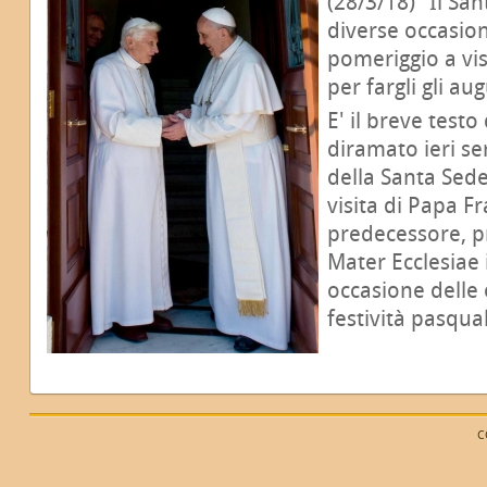
(28/3/18) "Il Sa
diverse occasio
pomeriggio a vi
per fargli gli au
E' il breve test
diramato ieri se
della Santa Sede,
visita di Papa F
predecessore, p
Mater Ecclesiae 
occasione delle
festività pasqual
C