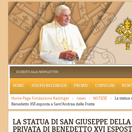
ISCRIVITI ALLA NEWSLETTER
HOME
JOSEPH RATZINGER
PREMIO
CONVEGNI
NEW
Home Page Fondazione Ratzinger
news
NOTIZIE
La statua 
Benedetto XVI esposta a Sant’Andrea delle Fratte
LA STATUA DI SAN GIUSEPPE DELLA
PRIVATA DI BENEDETTO XVI ESPOS