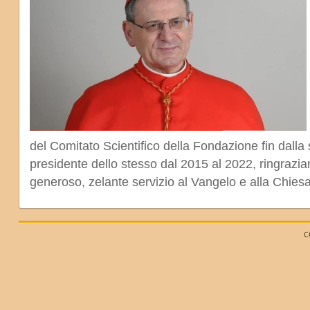
del Comitato Scientifico della Fondazione fin dalla 
presidente dello stesso dal 2015 al 2022, ringrazian
generoso, zelante servizio al Vangelo e alla Chiesa
C