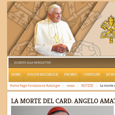
ISCRIVITI ALLA NEWSLETTER
HOME
JOSEPH RATZINGER
PREMIO
CONVEGNI
NEW
Home Page Fondazione Ratzinger
news
NOTIZIE
La morte 
LA MORTE DEL CARD. ANGELO AMA