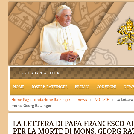
ISCRIVITI ALLA NEWSLETTER
HOME
JOSEPH RATZINGER
PREMIO
CONVEGNI
NEW
Home Page Fondazione Ratzinger
news
NOTIZIE
La Lettera
mons. Georg Ratzinger
LA LETTERA DI PAPA FRANCESCO A
PER LA MORTE DI MONS. GEORG RA