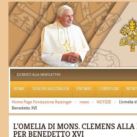
ISCRIVITI ALLA NEWSLETTER
HOME
JOSEPH RATZINGER
PREMIO
CONVEGNI
NEW
Home Page Fondazione Ratzinger
news
NOTIZIE
L’omelia 
Benedetto XVI
L’OMELIA DI MONS. CLEMENS ALLA
PER BENEDETTO XVI