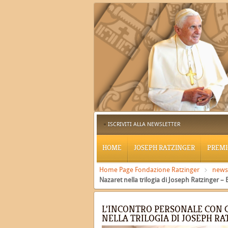
ISCRIVITI ALLA NEWSLETTER
HOME
JOSEPH RATZINGER
PREMI
Home Page Fondazione Ratzinger
news
Nazaret nella trilogia di Joseph Ratzinger –
L’INCONTRO PERSONALE CON C
NELLA TRILOGIA DI JOSEPH RA