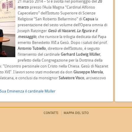
21 marzo 2014 – Si è svolta nel pomeriggio del
20
marzo
presso l’Aula Magna “Cardinal Alfonso
Capecelatro” dell’Istituto Superiore di Scienze
Religiose “San Roberto Bellarmino” di
Capua
la
presentazione del sesto volume dell’Opera omnia di
Joseph Ratzinger
Gesù di Nazaret. La figura e il
messaggio
, che riunisce la trilogia dedicata dal Papa
emerito Benedetto XVI a Gesù. Dopo i saluti del prof.
Antonio Tubiello
, direttore dell’Istituto, è seguito
l’intervento del cardinale
Gerhard Ludwig Müller
,
prefetto della Congregazione per la Dottrina della
o: "L’incontro personale con Cristo nella Chiesa. Gesù di Nazaret
tto XVI". I lavori sono stati moderati da don
Giuseppe Merola
,
ice Vaticana, e conclusi da monsignor
Salvatore Visco
, arcivescovo
 Sua Eminenza il cardinale Müller
CONTATTI
MAPPA DEL SITO