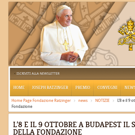
ISCRIVITI ALLA NEWSLETTER
HOME
JOSEPH RATZINGER
PREMIO
CONVEGNI
NEW
Home Page Fondazione Ratzinger
news
NOTIZIE
L’8 e il 9
Fondazione
L’8 E IL 9 OTTOBRE A BUDAPEST IL 
DELLA FONDAZIONE