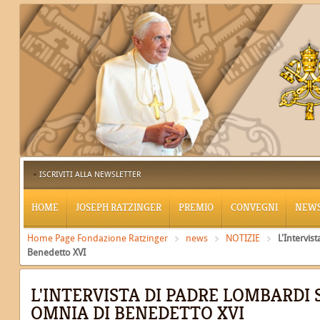
ISCRIVITI ALLA NEWSLETTER
HOME
JOSEPH RATZINGER
PREMIO
CONVEGNI
NEW
Home Page Fondazione Ratzinger
news
NOTIZIE
L'Intervis
Benedetto XVI
L'INTERVISTA DI PADRE LOMBARDI 
OMNIA DI BENEDETTO XVI