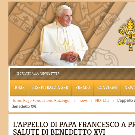
ISCRIVITI ALLA NEWSLETTER
HOME
JOSEPH RATZINGER
PREMIO
CONVEGNI
NEW
Home Page Fondazione Ratzinger
news
NOTIZIE
L'appello 
Benedetto XVI
L'APPELLO DI PAPA FRANCESCO A P
SALUTE DI BENEDETTO XVI