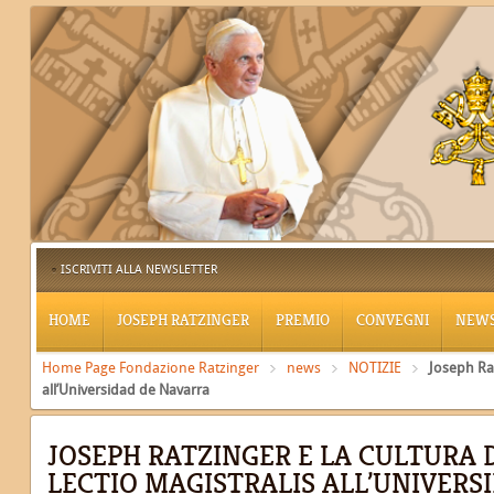
ISCRIVITI ALLA NEWSLETTER
HOME
JOSEPH RATZINGER
PREMIO
CONVEGNI
NEW
Home Page Fondazione Ratzinger
news
NOTIZIE
Joseph Rat
all’Universidad de Navarra
JOSEPH RATZINGER E LA CULTURA 
LECTIO MAGISTRALIS ALL’UNIVERS