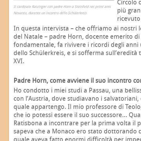
Circolo d
Il cardinale Ratzinger con padre Horn a Steinfeld nei primi anni
più gran
Novanta, durante un incontro dello Schülerkreis
ricevuto
In questa intervista – che offriamo ai nostri 
del Natale – padre Horn, docente emerito di
fondamentale, fa rivivere i ricordi degli anni 
dello Schülerkreis, e si sofferma sull’eredità
XVI.
Padre Horn, come avviene il suo incontro con 
Ho condotto i miei studi a Passau, una belliss
con l’Austria, dove studiavano i salvatoriani,
quale appartengo. Il mio professore di Teol
che io potessi essere il suo successore… Q
Ratisbona a incontrare per la prima volta il p
sapeva che a Monaco ero stato dottorando d
quale aveva fatto enormi difficoltà per impedi