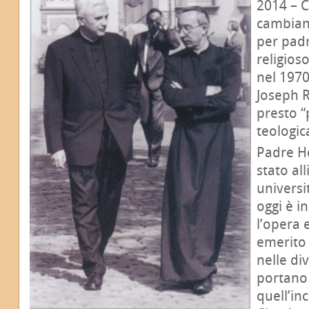
2014 – C
cambiano
per pad
religios
nel 1970
Joseph R
presto “
teologic
Padre Ho
stato al
universi
oggi è i
l’opera 
emerito
nelle di
portano 
quell’in