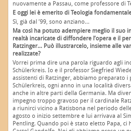
nuovamente a Passau, come professore di T
E oggi lei è emerito di Teologia fondamenta
Sì, già dal ’99, sono anziano…
Ma così ha potuto adempiere meglio il suo i
realtà incaricate di diffondere l’opera e il p
Ratzinger… Può illustrarcelo, insieme alle var
realizzate?
Vorrei prima dire una parola riguardo agli in
Schülerkreis. Io e il professor Siegfried Wied
assistenti di Ratzinger, abbiamo preparato i 
Schülerkreis, ogni anno in una località divers
anche in altre parti della Germania. Ma dive
impegno troppo gravoso per il cardinale Rat
a riunirci vicino a Ratisbona nel periodo dell
agosto o inizio settembre e lui arrivava al S
Pentling. Quando poi è stato eletto Papa, ci h
Castel Gandolfo. Noi gli abbiamo preso un po