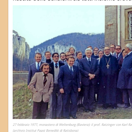
27 febbraio 1977, monastero di Weltenburg (Baviera): il prof. Ratzinger con Karl Rah
(archivio Institut Papst Benedikt di Ratisbona)