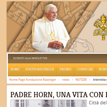
ISCRIVITI ALLA NEWSLETTER
HOME
JOSEPH RATZINGER
PREMIO
CONVEGNI
NEW
Home Page Fondazione Ratzinger
news
NOTIZIE
intervist
PADRE HORN, UNA VITA CON
Città de