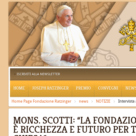
ISCRIVITI ALLA NEWSLETTER
HOME
JOSEPH RATZINGER
PREMIO
CONVEGNI
NEW
Home Page Fondazione Ratzinger
news
NOTIZIE
Intervista
MONS. SCOTTI: “LA FONDAZI
È RICCHEZZA E FUTURO PER 