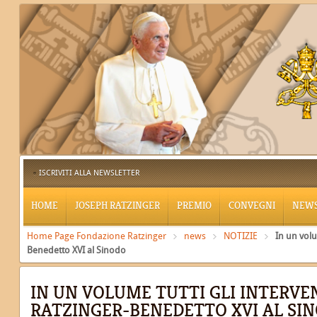
ISCRIVITI ALLA NEWSLETTER
HOME
JOSEPH RATZINGER
PREMIO
CONVEGNI
NEW
Home Page Fondazione Ratzinger
news
NOTIZIE
In un volu
Benedetto XVI al Sinodo
IN UN VOLUME TUTTI GLI INTERVEN
RATZINGER-BENEDETTO XVI AL SI