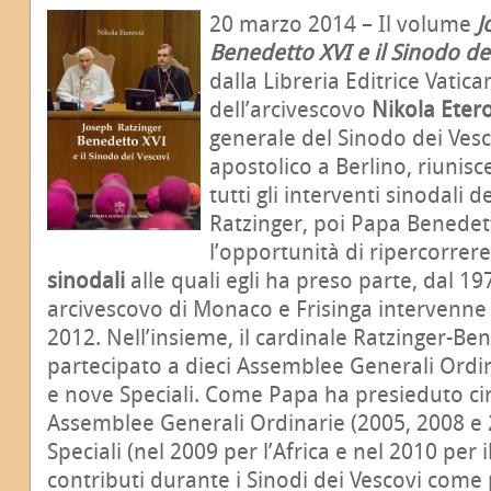
20 marzo 2014 – Il volume
J
Benedetto XVI e il Sinodo de
dalla Libreria Editrice Vatica
dell’arcivescovo
Nikola Etero
generale del Sinodo dei Vesc
apostolico a Berlino, riunisc
tutti gli interventi sinodali 
Ratzinger, poi Papa Benedett
l’opportunità di ripercorrer
sinodali
alle quali egli ha preso parte, dal 1
arcivescovo di Monaco e Frisinga intervenne 
2012. Nell’insieme, il cardinale Ratzinger-Be
partecipato a dieci Assemblee Generali Ordin
e nove Speciali. Come Papa ha presieduto c
Assemblee Generali Ordinarie (2005, 2008 e
Speciali (nel 2009 per l’Africa e nel 2010 per 
contributi durante i Sinodi dei Vescovi come 