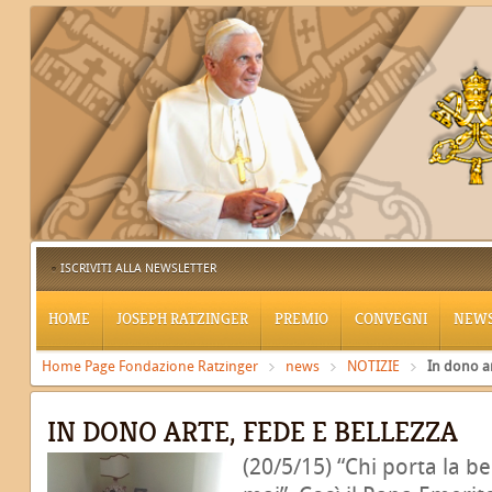
ISCRIVITI ALLA NEWSLETTER
HOME
JOSEPH RATZINGER
PREMIO
CONVEGNI
NEW
Home Page Fondazione Ratzinger
news
NOTIZIE
In dono ar
IN DONO ARTE, FEDE E BELLEZZA
(20/5/15) “Chi porta la b